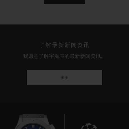
覆经多年潜心研发的精美透明漆面。为了避免产生
气泡，制作过程必须在真空环境下操作，因此这一
工序颇为复杂。，因为只有达到20层不同的漆面才
可以完全覆盖住黄金晶体，工匠需要多次涂漆。随
后，工匠需再将漆面打磨为晶莹剔透、光洁平整的
了解最新新闻资讯
表面。
我愿意了解宇舶表的最新新闻资讯。
注册