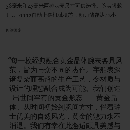
38毫米和45毫米两种表壳尺寸可供选择。腕表搭载
HUB1112自动上链机械机芯，动力储存达42小
时。表带由黑色鳄鱼皮与橡胶缝合而成，凝臻美于
阅读更多
腕间。
联系我们
“每一枚经典融合黄金晶体腕表各具风
范，皆为与众不同的杰作。宇舶表深
谙复杂而高超的生产工艺，令材质与
设计的理想融合成为可能。我们创造
查找专卖店
出世间罕有的黄金形态——黄金晶
体。从时间初始到腕间方寸，伴着瑞
士优美的自然风光，黄金的魅力永不
消退。我们有幸在此邂逅颇具美感与