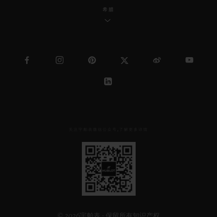
希腊
关注宇舶表微信公众号,了解更多详情
见
下
方
二
维
码
© 2026宇舶表 - 保留所有知识产权