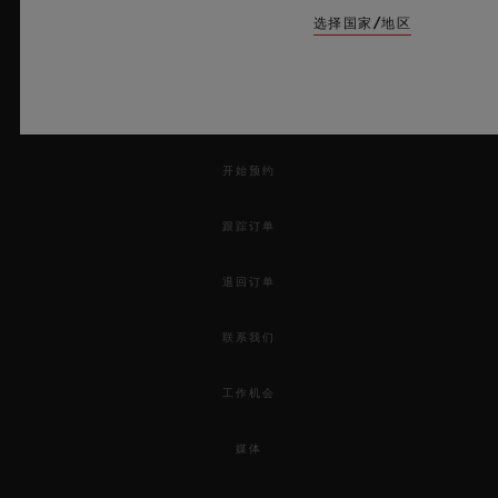
选择国家/地区
新闻快讯
服务
开始预约
跟踪订单
退回订单
联系我们
工作机会
媒体