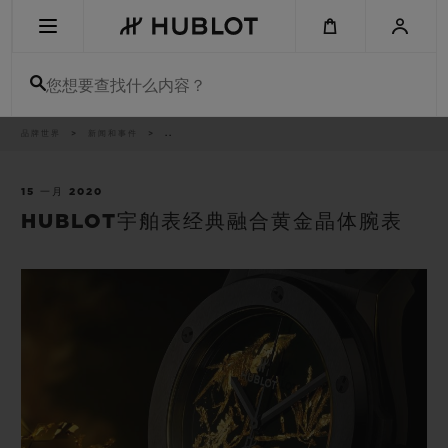
Skip
to
main
content
您想要查找什么内容？
痕
品牌世界
新闻和事件
..
最近搜索
迹
无最近搜索记录
15 一月 2020
HUBLOT宇舶表经典融合黄金晶体腕表
新品腕表