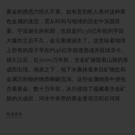
黄金的诱惑力经久不衰。如有意剖析人类对这种黄
色金属的迷恋，需从时间与地球的历史中深掘答
案。宇宙诞生的初期，也就是约138亿年前的宇宙
大爆炸之后不久，金元素便诞生了。这意味着地球
上所有的原子早在约46亿年前便形成并延续至今。
很久以后，近5000万年前，含金矿脉随着山脉的形
成而出现。地表之下，地下水裹挟着来自矿物盐和
金属沉积物的物质蜿蜒流淌。这些金属物质中便包
含着黄金。数十万年前，冰川侵蚀了蕴藏着含金矿
脉的火成岩，河水中夹带的黄金逐渐沉积在河床
上。
阅读更多
被开采时，黄金以薄片的形式呈现，而黄金晶体的