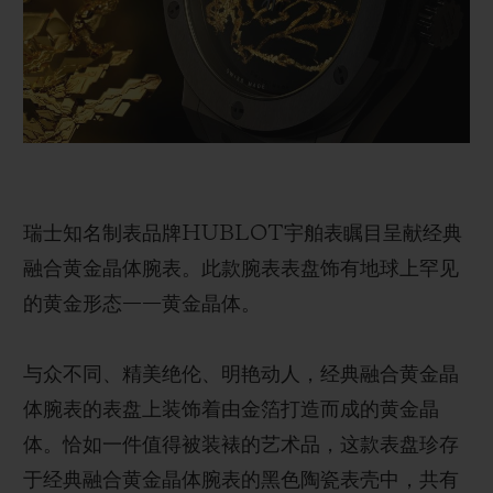
BIG BANG系列
BIG BANG系列
BIG BANG灵魂
夏日多彩陶瓷
桃粉色陶瓷
ESSENTIAL
在线专售
专属服务
5+5 质保
瑞士知名制表品牌HUBLOT宇舶表瞩目呈献经典
加入HUBLOTISTA俱乐部，即可延长质保
融合黄金晶体腕表。此款腕表表盘饰有地球上罕见
预期交付
的黄金形态——黄金晶体。
免费配送与退换货
与众不同、精美绝伦、明艳动人，经典融合黄金晶
体腕表的表盘上装饰着由金箔打造而成的黄金晶
安全支付
体。恰如一件值得被装裱的艺术品，这款表盘珍存
礼品小袋
于经典融合黄金晶体腕表的黑色陶瓷表壳中，共有