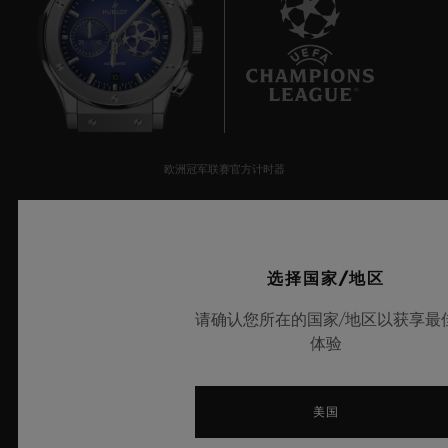
10
欧洲冠军联赛官方计时器
选择国家/地区
© 2025宇舶表 - 保留所有知识产 权 -
请确认您所在的国家/地区以获享最
沪ICP备10213225号-10
-
体验
沪公网安备 31010602001870号
-
美国
电子营业执照