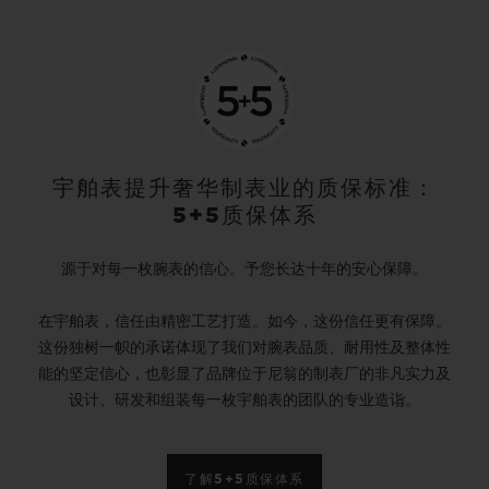
形成条件非常苛刻，在自然条件下鲜少出现这一现
象。宇舶表的工程师尽其所长，为黄金打造独具匠
心的专属形态：黄金晶体。
宇舶表研发部门将接近纯态的24K黄金加热至熔
点，产生金的粒子流，类似于载有金原子的蒸汽。
宇舶表提升奢华制表业的质保标准：
5+5质保体系
整个释放过程中，这些微粒向上飘升，在到达低温
表面时凝结为晶体。黄金晶体的凝结方式完全随
源于对每一枚腕表的信心。予您长达十年的安心保障。
机，形态各异。
在宇舶表，信任由精密工艺打造。如今，这份信任更有保障。
这份独树一帜的承诺体现了我们对腕表品质、耐用性及整体性
作为表盘制作大师，宇舶表细致入微地挑选出用于
能的坚定信心，也彰显了品牌位于尼翁的制表厂的非凡实力及
嵌入表盘的晶体，拼合成黄金晶体组合，只有两成
设计、研发和组装每一枚宇舶表的团队的专业造诣。
的黄金晶体得以取用。组合完成之后，工匠徒手手
工将这些黄金晶体放置于黑色表盘上，并在表面涂
了解5+5质保体系