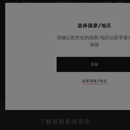
质打造，呈现迷人的天蓝色通透质感并汇集前沿的机械装置，限量
典藏100枚。腕表搭载创新性表厂自制Meca-10机芯，充分彰显
出宇舶表在开创性材质应用与卓越设计领域的深厚造诣，将夏日晴
空的无垠意境娓娓呈现。
选择国家/地区
请确认您所在的国家/地区以获享最
了解更多
体验
美国
选择国家/地区
了解最新新闻资讯