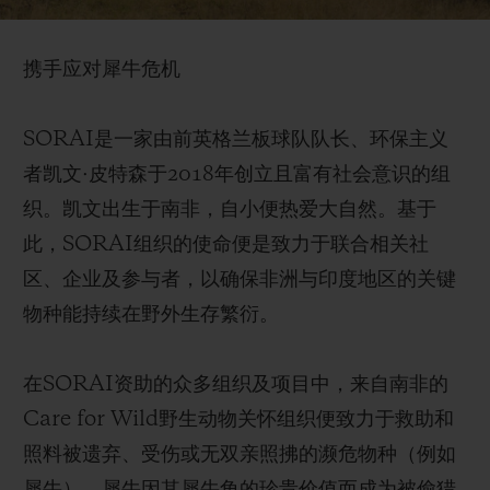
影响，发挥着至关重要的作用。目前，犀牛仍面临
Video
着濒临灭绝的困境，其生存状况影响着“非洲五大
携手应对犀牛危机
兽”（非洲狮、非洲象、非洲水牛、非洲豹和黑犀）
的种群稳定，而这五种动物对维护整个环境生态系
SORAI是一家由前英格兰板球队队长、环保主义
统的健康与平衡至关重要。
者凯文·皮特森于2018年创立且富有社会意识的组
织。凯文出生于南非，自小便热爱大自然。基于
尽管SORAI组织及其合作伙伴通过不懈努力，显
此，SORAI组织的使命便是致力于联合相关社
著提升了公众对犀牛生存困境的担忧意识，在物种
区、企业及参与者，以确保非洲与印度地区的关键
保护方面也做出卓越贡献，但犀牛的生存危机依旧
物种能持续在野外生存繁衍。
严峻。据世界自然基金会（WWF）统计，20世纪
初，非洲和亚洲的犀牛数量达五十万头。然而，由
在SORAI资助的众多组织及项目中，来自南非的
于偷猎和栖息地丧失的双重打击，这一数字已锐减
Care for Wild野生动物关怀组织便致力于救助和
至仅27,000头，犀牛及其他关键野生动物物种的生
照料被遗弃、受伤或无双亲照拂的濒危物种（例如
存面临严重威胁。黑犀、爪哇犀和苏门答腊犀均被
犀牛）。犀牛因其犀牛角的珍贵价值而成为被偷猎