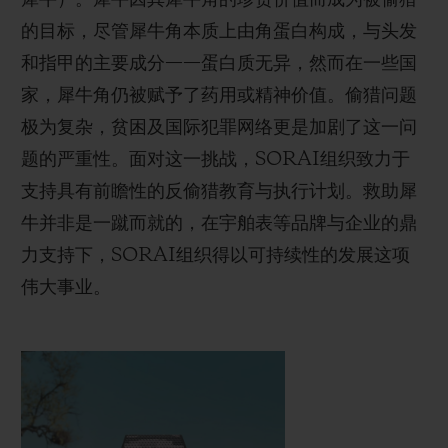
列为极度濒危物种。
的目标，尽管犀牛角本质上由角蛋白构成，与头发
和指甲的主要成分——蛋白质无异，然而在一些国
得益于SORAI组织支持的保护项目及“同心守犀，
家，犀牛角仍被赋予了药用或精神价值。偷猎问题
改变世界”理念带来的积极影响，印度犀数量成功从
极为复杂，贫困及国际犯罪网络更是加剧了这一问
20世纪初的约200头增长至如今的约4,000头，黑
题的严重性。面对这一挑战，SORAI组织致力于
犀的数量也在过去二十年间翻了一倍。宇舶表对能
支持具有前瞻性的反偷猎教育与执行计划。救助犀
够支持SORAI组织，助力各保护机构继续开展保
牛并非是一蹴而就的，在宇舶表等品牌与企业的鼎
护犀牛这项伟大事业，进而为生态环境带来积极影
力支持下，SORAI组织得以可持续性的发展这项
响，深感荣幸。
伟大事业。