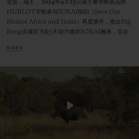
尼翁，瑞士， 2024年9月23日
瑞士奢华制表品牌
HUBLOT宇舶表与SORAI组织（Save Our
Rhinos Africa and India）再度携手，推出Big
Bang灵魂陀飞轮5天动力储存SORAI腕表，旨在
联系我们
助力SORAI组织实现其崇高愿景。全新时计采用
阅读更多
Big Bang灵魂系列的经典酒桶形表壳设计，搭载
手动上链陀飞轮机芯，限量典藏30枚。作为宇舶表
与SORAI组织合作的第四款腕表，其部分销售收
入将一如既往地捐赠给SORAI组织，支持该组织
继续为保护犀牛贡献力量。SORAI是一家由宇舶
表品牌大使、前国际板球运动员凯文·皮特森
查找专卖店
（Kevin Pietersen）创立的犀牛保护组织。宇舶
Play
表始终秉承“同心守犀，改变世界”的理念，坚信集
体力量在促进为子孙后代守护这颗蓝色星球的积极