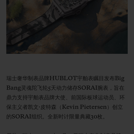
BIG BANG系列
BIG BANG系列
BIG BANG灵魂
夏日多彩陶瓷
桃粉色陶瓷
ESSENTIAL
在线专售
专属服务
5+5 质保
加入HUBLOTISTA俱乐部，即可延长质保
瑞士奢华制表品牌HUBLOT宇舶表瞩目发布Big
预期交付
Bang灵魂陀飞轮5天动力储存SORAI腕表，旨在
鼎力支持宇舶表品牌大使、前国际板球运动员、环
免费配送与退换货
保主义者凯文·皮特森（Kevin Pietersen）创立
安全支付
的SORAI组织。全新时计限量典藏30枚。
礼品小袋