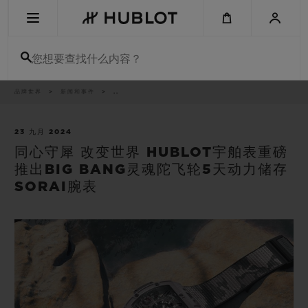
Skip
to
main
content
您想要查找什么内容？
痕
品牌世界
新闻和事件
..
最近搜索
迹
无最近搜索记录
23 九月 2024
同心守犀 改变世界 HUBLOT宇舶表重磅
新品腕表
推出BIG BANG灵魂陀飞轮5天动力储存
SORAI腕表