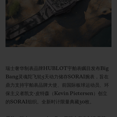
BIG BANG系列
BIG BANG系列
BIG BANG灵魂
夏日多彩陶瓷
桃粉色陶瓷
ESSENTIAL
在线专售
专属服务
5+5 质保
加入HUBLOTISTA俱乐部，即可延长质保
瑞士奢华制表品牌HUBLOT宇舶表瞩目发布Big
预期交付
Bang灵魂陀飞轮5天动力储存SORAI腕表，旨在
鼎力支持宇舶表品牌大使、前国际板球运动员、环
免费配送与退换货
保主义者凯文·皮特森（Kevin Pietersen）创立
安全支付
的SORAI组织。全新时计限量典藏30枚。
礼品小袋