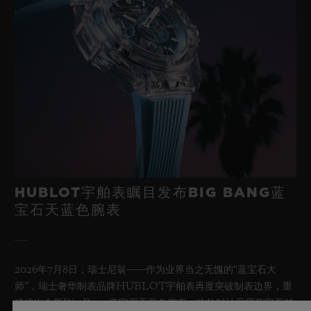
HUBLOT宇舶表瞩目发布BIG BANG蓝
宝石天蓝色腕表
2026年7月8日，瑞士尼翁——作为业界当之无愧的“蓝宝石大
师”，瑞士奢华制表品牌HUBLOT宇舶表再度突破制表边界，重
磅推出全新Big Bang蓝宝石天蓝色腕表。这款时计采用蓝宝石材