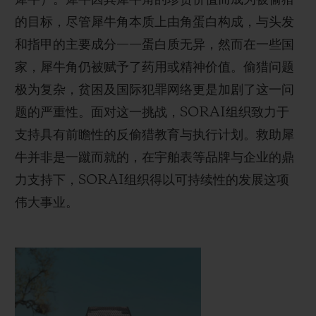
列为极度濒危物种。
的目标，尽管犀牛角本质上由角蛋白构成，与头发
和指甲的主要成分——蛋白质无异，然而在一些国
得益于SORAI组织支持的保护项目及“同心守犀，
家，犀牛角仍被赋予了药用或精神价值。偷猎问题
改变世界”理念带来的积极影响，印度犀数量成功从
极为复杂，贫困及国际犯罪网络更是加剧了这一问
20世纪初的约200头增长至如今的约4,000头，黑
题的严重性。面对这一挑战，SORAI组织致力于
犀的数量也在过去二十年间翻了一倍。宇舶表对能
支持具有前瞻性的反偷猎教育与执行计划。救助犀
够支持SORAI组织，助力各保护机构继续开展保
牛并非是一蹴而就的，在宇舶表等品牌与企业的鼎
护犀牛这项伟大事业，进而为生态环境带来积极影
力支持下，SORAI组织得以可持续性的发展这项
响，深感荣幸。
伟大事业。