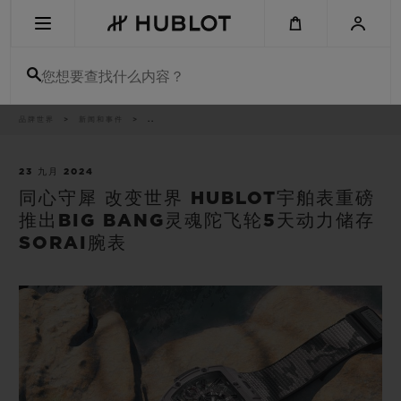
Skip
to
main
content
您想要查找什么内容？
痕
品牌世界
新闻和事件
..
最近搜索
迹
无最近搜索记录
23 九月 2024
同心守犀 改变世界 HUBLOT宇舶表重磅
新品腕表
推出BIG BANG灵魂陀飞轮5天动力储存
SORAI腕表