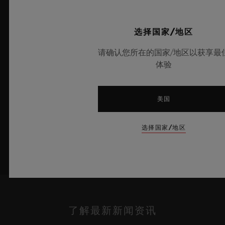
质打造，呈现迷人的天蓝色通透质感并汇集前沿的机械装置，限量
典藏100枚。腕表搭载创新性表厂自制Meca-10机芯，充分彰显
出宇舶表在开创性材质应用与卓越设计领域的深厚造诣，将夏日晴
选择国家/地区
空的无垠意境娓娓呈现。
请确认您所在的国家/地区以获享最
体验
了解更多
美国
选择国家/地区
了解最新新闻资讯