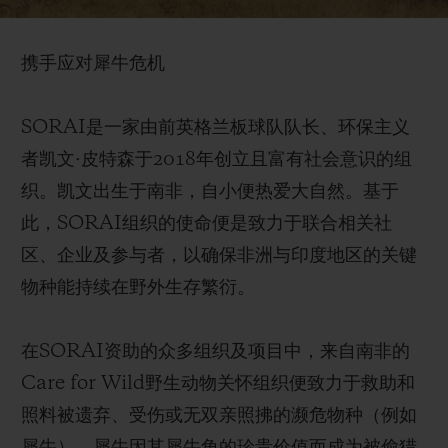
影响，发挥着至关重要的作用。目前，犀牛仍面临
Video
着濒临灭绝的困境，其生存状况影响着“非洲五大
携手应对犀牛危机
兽”（非洲狮、非洲象、非洲水牛、非洲豹和黑犀）
的种群稳定，而这五种动物对维护整个环境生态系
SORAI是一家由前英格兰板球队队长、环保主义
统的健康与平衡至关重要。
者凯文·皮特森于2018年创立且富有社会意识的组
织。凯文出生于南非，自小便热爱大自然。基于
尽管SORAI组织及其合作伙伴通过不懈努力，显
此，SORAI组织的使命便是致力于联合相关社
著提升了公众对犀牛生存困境的担忧意识，在物种
区、企业及参与者，以确保非洲与印度地区的关键
保护方面也做出卓越贡献，但犀牛的生存危机依旧
物种能持续在野外生存繁衍。
严峻。据世界自然基金会（WWF）统计，20世纪
初，非洲和亚洲的犀牛数量达五十万头。然而，由
在SORAI资助的众多组织及项目中，来自南非的
于偷猎和栖息地丧失的双重打击，这一数字已锐减
Care for Wild野生动物关怀组织便致力于救助和
至仅27,000头，犀牛及其他关键野生动物物种的生
照料被遗弃、受伤或无双亲照拂的濒危物种（例如
存面临严重威胁。黑犀、爪哇犀和苏门答腊犀均被
犀牛）。犀牛因其犀牛角的珍贵价值而成为被偷猎