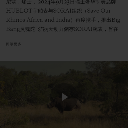
尼翁，瑞士， 2024年9月23日
瑞士奢华制表品牌
HUBLOT宇舶表与SORAI组织（Save Our
Rhinos Africa and India）再度携手，推出Big
Bang灵魂陀飞轮5天动力储存SORAI腕表，旨在
联系我们
助力SORAI组织实现其崇高愿景。全新时计采用
阅读更多
Big Bang灵魂系列的经典酒桶形表壳设计，搭载
手动上链陀飞轮机芯，限量典藏30枚。作为宇舶表
与SORAI组织合作的第四款腕表，其部分销售收
入将一如既往地捐赠给SORAI组织，支持该组织
继续为保护犀牛贡献力量。SORAI是一家由宇舶
表品牌大使、前国际板球运动员凯文·皮特森
查找专卖店
（Kevin Pietersen）创立的犀牛保护组织。宇舶
Play
表始终秉承“同心守犀，改变世界”的理念，坚信集
体力量在促进为子孙后代守护这颗蓝色星球的积极