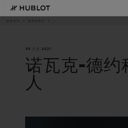
Skip
to
main
content
痕
品牌世界
新闻和事件
..
迹
29 八月 2021
最近搜索
新品腕表
无最近搜索记录
诺瓦克-德
人
BIG BANG系列