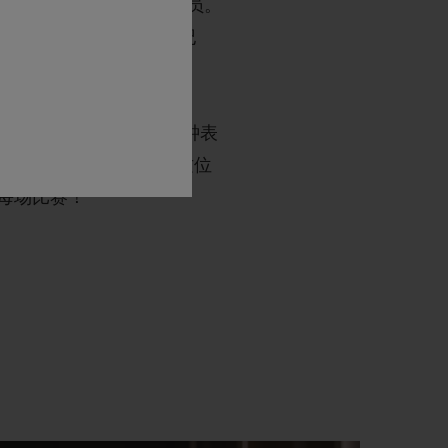
都夺得至少两次冠军的球员。
赛中打破大满贯的历史纪
人这一大家庭。他与瑞士钟表
的一大自豪，他们欢迎这位
每场比赛
！