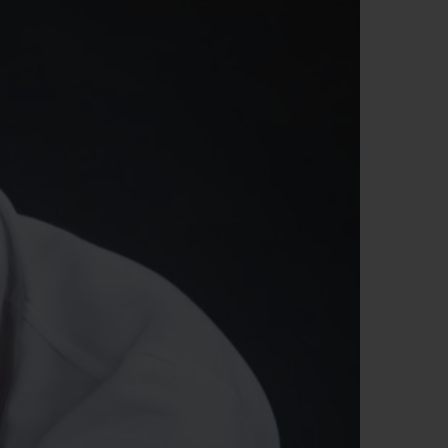
D全黑腕表
小袋