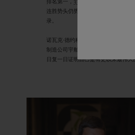
排名第一，
337
周
过去了，他至今仍
连胜势头仍势不可挡，还有几天他将
录
。
诺瓦克
·
德
约科维奇已经成为当代传
制造公司宇舶表有许多相似之处，其
日复一日证明自己是有史以来最伟大