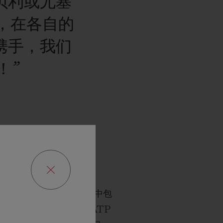
贝利或尤塞
，在各自的
携手，我们
！”
TP
巡回
赛单打冠军，其中包
，他在
职业生涯中跃升至
ATP