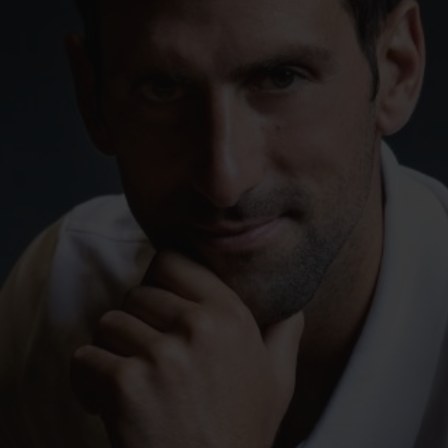
桃粉色陶瓷
ESSENTIAL灰褐
RELOADE
在线专售
TA
预期交付
免费配送与退换货
安全支付
礼品
长质
查找专卖店