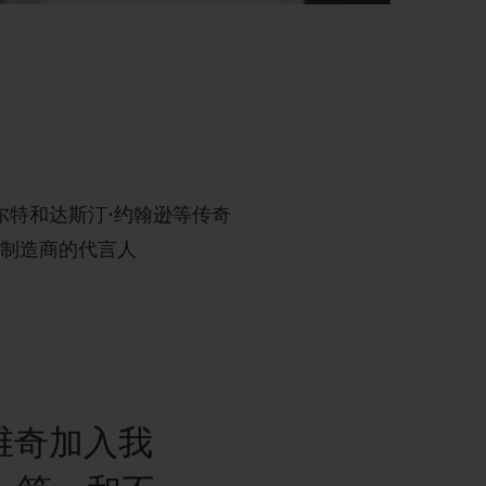
尔特和
达斯汀
·
约翰逊等传奇
表制造商的代言人
维奇加入我