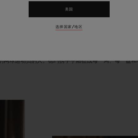
保持着这个位置。他是在公开赛时代唯一在四大满贯赛事
美国
努力赢得自己的第
21
个冠
军，从而在下一轮美国网球公开
选择国家/地区
奇，但仍然处于运动事业的巅峰，并决定加入宇舶表代言
中最重要的就是对卓越和表现的不懈追求。这是宇舶团队
的网球运动员的人。德约携手宇舶征战每一局、每一盘和