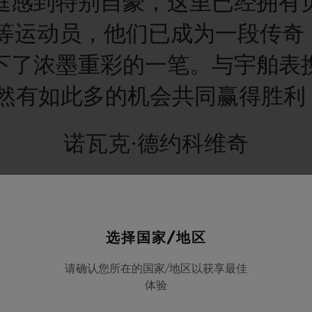
庭感到特别自豪，这里已经拥有
特等运动员，他们已成为一段传奇
下了浓墨重彩的一笔。与宇舶表
然有如此多的机会共同赢得胜利
诺瓦克·德约科维奇
选择国家/地区
请确认您所在的国家/地区以获享最佳
记录有目共睹。这位塞尔维亚网球选手赢得了一切：
85
个
A
体验
00
大
师赛以及一枚奥运奖牌。在十多年前的
2011
年
7
月