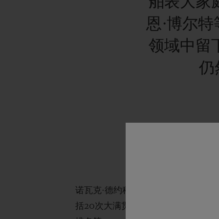
舶表大家
恩·博尔
领域中留
仍
诺瓦克
·
德
约科维奇无需介绍，他的
括
20
次大
满贯、
5
次大
师赛和
36
次
10