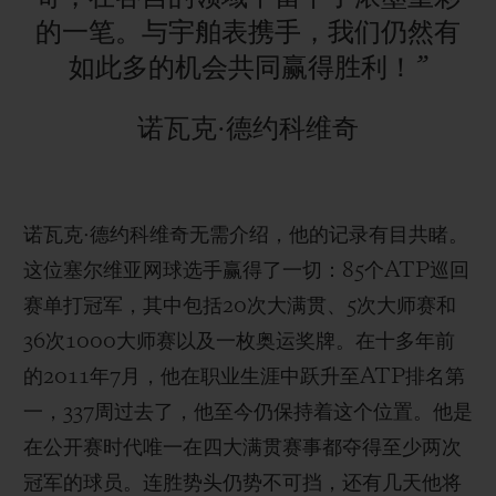
的一笔。与宇舶表携手，我们仍然有
如此多的机会共同赢得胜利！”
诺瓦克·德约科维奇
诺瓦克
·
德
约科维奇无需介绍，他的记录有目共睹。
这位塞尔维亚网球选手赢得了一切：
85
个
ATP
巡回
赛单打冠军，其中包括
20
次大
满贯、
5
次大
师赛和
36
次
1000
大
师赛以及一枚奥运奖牌。在十多年前
的
2011
年
7
月，他在
职业生涯中跃升至
ATP
排名第
一，
337
周
过去了，他至今仍保持着这个位置。他是
在公开赛时代唯一在四大满贯赛事都夺得至少两次
冠军的球员。连胜势头仍势不可挡，还有几天他将