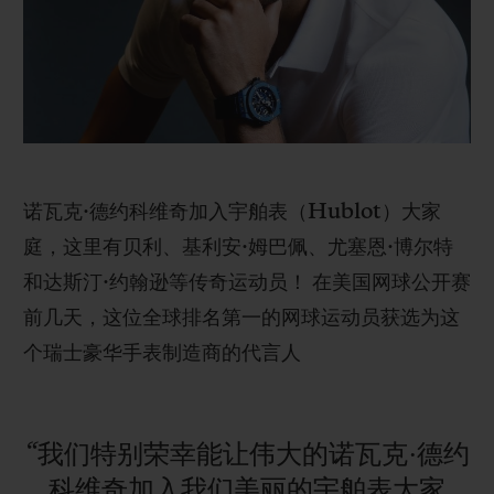
BIG BANG系列
BIG BANG系列
BIG BANG灵魂
夏日多彩陶瓷
桃粉色陶瓷
ESSENTIAL
在线专售
专属服务
5+5 质保
诺瓦克·
德
约科维奇加入宇舶表（
Hublot
）大家
加入HUBLOTISTA俱乐部，即可延长质保
庭，
这里有贝利、基利安
·
姆巴佩、尤塞恩
·
博
尔特
和
达斯汀
·
约翰逊等传奇运动员！
在美国网球公开赛
预期交付
前几天，这位全球排名第一的网球运动员获选为这
个瑞士豪华手表制造商的代言人
免费配送与退换货
安全支付
“我们特别荣幸能让伟大的诺瓦克·德约
礼品小袋
科维奇加入我们美丽的宇舶表大家