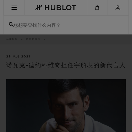
Skip
to
main
content
您想要查找什么内容？
痕
品牌世界
新闻和事件
..
最近搜索
迹
无最近搜索记录
29 八月 2021
诺瓦克-德约科维奇担任宇舶表的新代言人
新品腕表