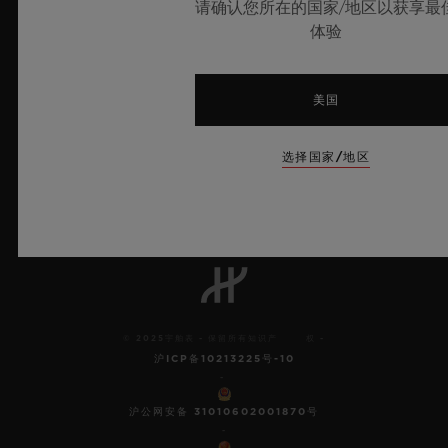
请确认您所在的国家/地区以获享最
体验
美国
9
选择国家/地区
欧洲冠军联赛官方计时器
© 2025宇舶表 - 保留所有知识产 权 -
沪ICP备10213225号-10
-
沪公网安备 31010602001870号
-