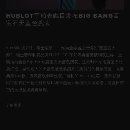
HUBLOT宇舶表瞩目发布BIG BANG蓝
宝石天蓝色腕表
2026年7月8日，瑞士尼翁——作为业界当之无愧的“蓝宝石大
师”，瑞士奢华制表品牌HUBLOT宇舶表再度突破制表边界，重
磅推出全新Big Bang蓝宝石天蓝色腕表。这款时计采用蓝宝石材
质打造，呈现迷人的天蓝色通透质感并汇集前沿的机械装置，限量
典藏100枚。腕表搭载创新性表厂自制Meca-10机芯，充分彰显
出宇舶表在开创性材质应用与卓越设计领域的深厚造诣，将夏日晴
空的无垠意境娓娓呈现。
了解更多