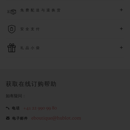
了解更多
预计收到付款后 2 至 6 个工作日内发货。*视供货情况而定*
+
免费配送与退换货
享受免费配送服务，以及轻松便捷的免费退换货服务。
+
安全支付
使用最新的支付技术。所有在线购买迅捷且安全，并确保您的
+
礼品小袋
个人信息受到保护。
额外的礼品小袋使您的购买更加特别
获取在线订购帮助
如有疑问：
+41 22 990 99 80
电话
eboutique@hublot.com
电子邮件