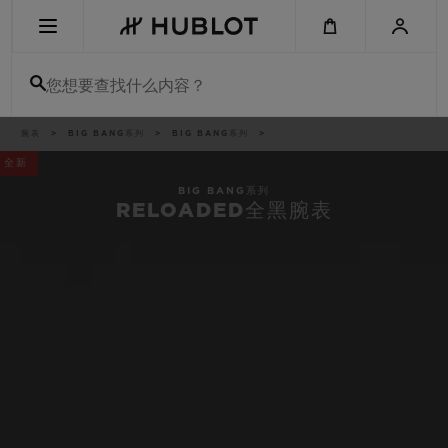
Skip
to
main
content
您想要查找什么内容？
痕
腕表
BIG BANG系列
BIG BANG系列
最近搜索
迹
全新
无最近搜索记录
BIG BANG系列
RELOADED全黑腕表
新品腕表