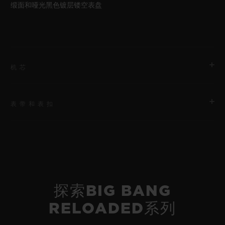
缎面和哑光黑色镀层镂空表盘
机芯
表带和表扣
机芯
HUB1280 UNICO表厂自制自动上链飞返计时机芯配导柱轮
表带
动力储存
黑色橡胶和黑色织物表带，饰有特殊的“H”形缝线。备用表带：黑
约72小时
色结构化带衬里橡胶表带。
探索BIG BANG
RELOADED系列
表扣
黑色陶瓷和黑色镀层钛金属折叠表扣