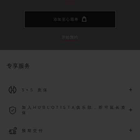
添加至心愿单
开始预约
专享服务
+
5+5 质保
2026年1月1日起购买的所有腕表均可享受5年国际质保。
加入HUBLOTISTA俱乐部，即可延长质
+
保
了解更多
加入我们的社群，为
2026
年
1
月
1
日起购买的腕表额外延长
5
年
+
预期交付
质保（需符合相关条件），并尊享专属活动。