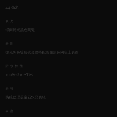
44 毫米
表壳
缎面抛光黑色陶瓷
表圈
抛光黑色镀层钛金属搭配缎面黑色陶瓷上表圈
防水性能
100米或10ATM
表镜
防眩处理蓝宝石水晶表镜
表盘