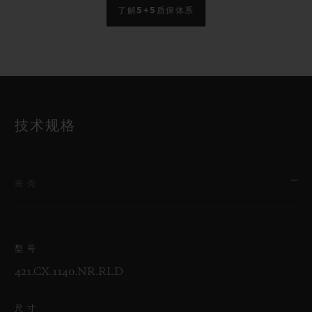
了解5+5质保体系
技术规格
表壳
型号
421.CX.1140.NR.RLD
尺寸