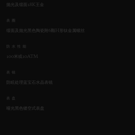
抛光及缎面18K王金
表圈
缎面及抛光黑色陶瓷附6颗H形钛金属螺丝
防水性能
100米或10ATM
表镜
防眩处理蓝宝石水晶表镜
表盘
哑光黑色镂空式表盘