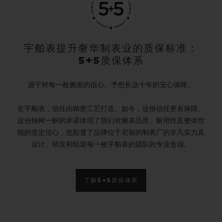
宇舶表提升奢华制表业的质保标准：
5+5质保体系
源于对每一枚腕表的信心。予您长达十年的安心保障。
在宇舶表，信任由精密工艺打造。如今，这份信任更有保障。
这份独树一帜的承诺体现了我们对腕表品质、耐用性及整体性
能的坚定信心，也彰显了品牌位于尼翁的制表厂的非凡实力及
设计、研发和组装每一枚宇舶表的团队的专业造诣。
了解5+5质保体系