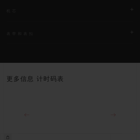
机芯
表带和表扣
机芯
HUB1280 UNICO表厂自制自动上链飞返计时机芯配导柱轮
表带
动力储存
黑色结构化带衬里橡胶表带
约72小时
更多信息 计时码表
表扣
18K王金和黑色PVD镀层钛金属折叠表扣