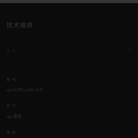
技术规格
表壳
型号
421.OM.1180.RX
尺寸
44 毫米
表壳