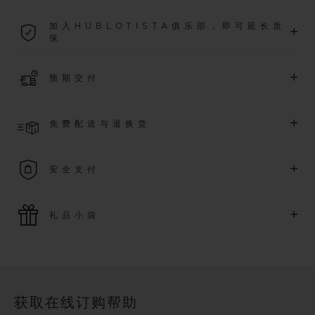
2026年1月1日起购买的所有腕表均可享受5年国际质保。
加入HUBLOTISTA俱乐部，即可延长质
+
保
了解更多
加入我们的社群，为
2026
年
1
月
1
日起购买的腕表额外延长
5
年
+
预期交付
质保（需符合相关条件），并尊享专属活动。
了解更多
预计收到付款后 2 至 6 个工作日内发货。*视供货情况而定*
+
免费配送与退换货
享受免费配送服务，以及轻松便捷的免费退换货服务。
+
安全支付
使用最新的支付技术。所有在线购买迅捷且安全，并确保您的
+
礼品小袋
个人信息受到保护。
额外的礼品小袋使您的购买更加特别
获取在线订购帮助