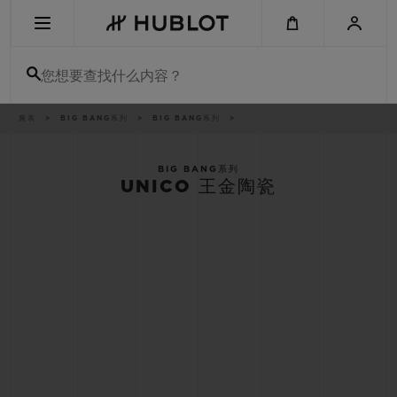
Skip
to
main
content
您想要查找什么内容？
痕
腕表
BIG BANG系列
BIG BANG系列
最近搜索
迹
无最近搜索记录
BIG BANG系列
UNICO 王金陶瓷
新品腕表