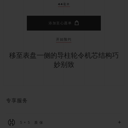
44毫米
添加至心愿单
开始预约
移至表盘一侧的导柱轮令机芯结构巧
妙别致
专享服务
+
5+5 质保