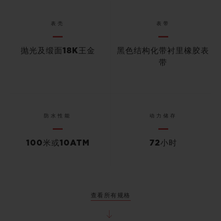
表壳
表带
抛光及缎面18K王金
黑色结构化带衬里橡胶表
带
防水性能
动力储存
100米或10ATM
72小时
查看所有规格