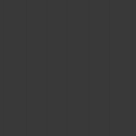
BIG BANG系列
BIG BANG系列
BIG BANG灵魂
夏日多彩陶瓷
桃粉色陶瓷
ESSENTIAL
在线专售
专属服务
5+5 质保
加入HUBLOTISTA俱乐部，即可延长质保
预期交付
免费配送与退换货
安全支付
礼品小袋