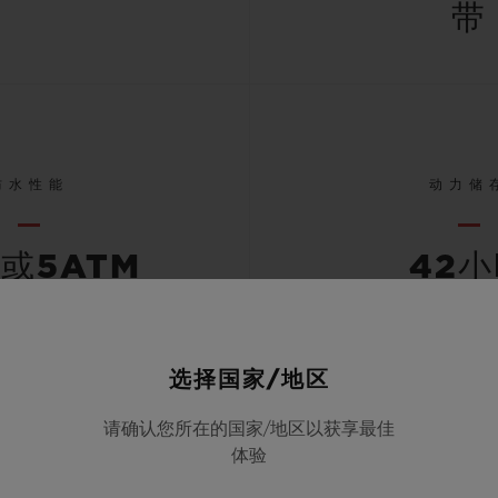
带
防水性能
动力储
米或5ATM
42
选择国家/地区
查看所有规格
请确认您所在的国家/地区以获享最佳
体验