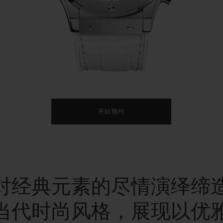
桃粉色陶瓷
ESSENTIAL灰褐
RELOADE
在线专售
TA
预期交付
免费配送与退换货
安全支付
礼品
长质
开始预约
查找专卖店
对经典元素的尽情演绎缔
当代时尚风格，展现以优