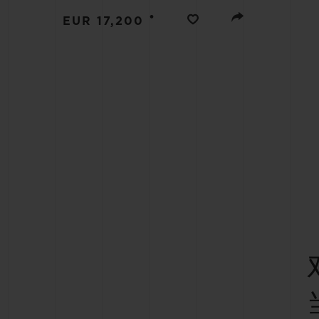
夏日多彩陶瓷
•
EUR 17,200
专属服务
5+5 质保
加入HUBLOTIS
俱乐部，即可延
保
联系我们