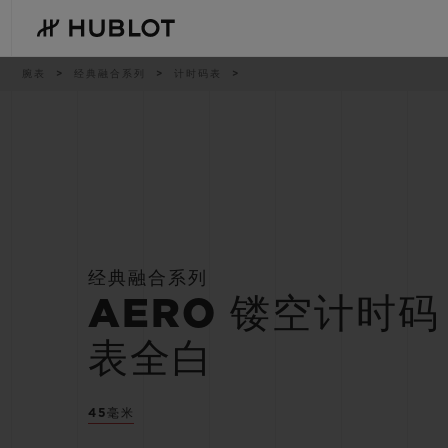
Skip
to
main
content
痕
腕表
经典融合系列
计时码表
迹
最近搜索
新品腕表
无最近搜索记录
经典融合系列
AERO 镂空计时码
表全白
45毫米
BIG BANG系列