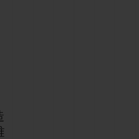
D全黑腕表
小袋
造
雅