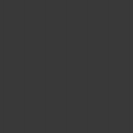
BIG BANG系列
BIG BANG系列
BIG BANG灵魂
夏日多彩陶瓷
桃粉色陶瓷
ESSENTIAL
在线专售
专属服务
5+5 质保
加入HUBLOTISTA俱乐部，即可延长质保
预期交付
免费配送与退换货
安全支付
礼品小袋