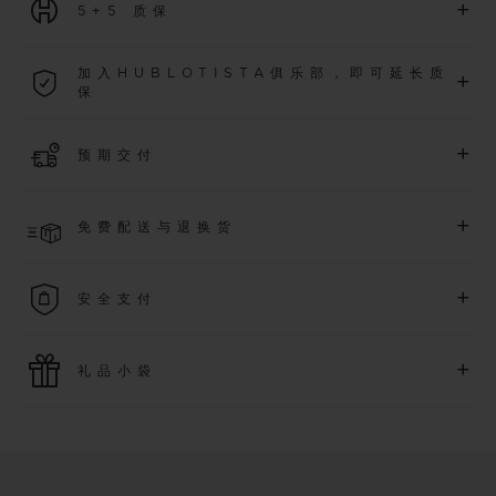
+
5+5 质保
2026年1月1日起购买的所有腕表均可享受5年国际质保。
加入HUBLOTISTA俱乐部，即可延长质
+
保
了解更多
加入我们的社群，为
2026
年
1
月
1
日起购买的腕表额外延长
5
年
+
预期交付
质保（需符合相关条件），并尊享专属活动。
了解更多
预计收到付款后 4 至 8 个工作日内发货。*视供货情况而定*
+
免费配送与退换货
享受免费配送服务，以及轻松便捷的免费退换货服务。
+
安全支付
使用最新的支付技术。所有在线购买迅捷且安全，并确保您的
+
礼品小袋
个人信息受到保护。
额外的礼品小袋使您的购买更加特别