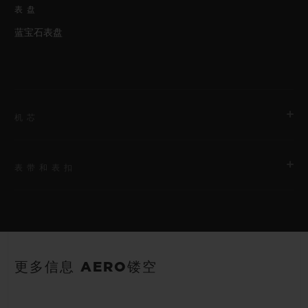
表盘
蓝宝石表盘
机芯
表带和表扣
机芯
HUB1155 自动上链镂空式计时机芯
表带
动力储存
白色橡胶和鳄鱼皮表带
42小时
更多信息 AERO镂空
表扣