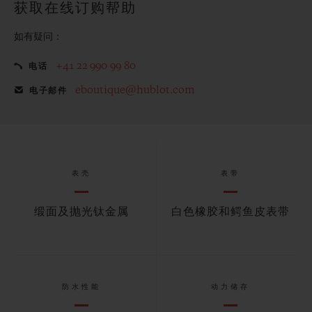
获取在线订购帮助
如有疑问：
+41 22 990 99 80
电话
eboutique@hublot.com
电子邮件
表壳
表带
缎面及抛光钛金属
白色橡胶和鳄鱼皮表带
防水性能
动力储存