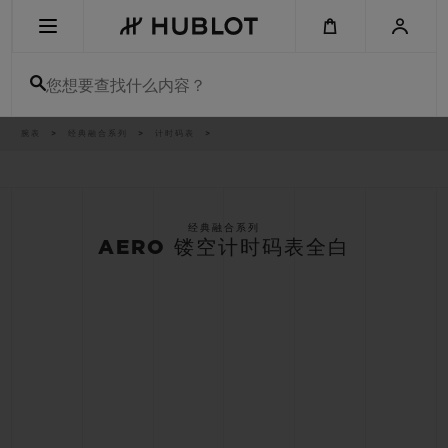
Skip
to
main
content
您想要查找什么内容？
痕
腕表
经典融合系列
计时码表
最近搜索
迹
无最近搜索记录
新品腕表
经典融合系列
AERO 镂空计时码表全白