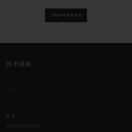
了解5+5质保体系
技术规格
表壳
型号
525.NE.0127.LR