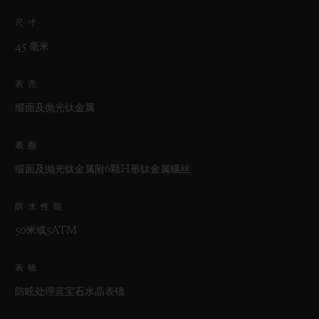
尺寸
45 毫米
表壳
缎面及抛光钛金属
表圈
缎面及抛光钛金属附6颗H形钛金属螺丝
防水性能
50米或5ATM
表镜
防眩处理蓝宝石水晶表镜