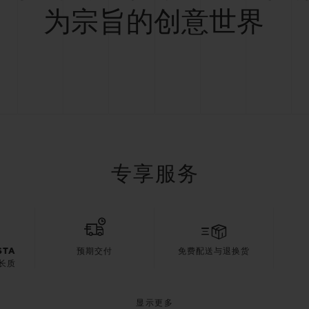
为宗旨的创意世界
专享服务
STA
预期交付
免费配送与退换货
长质
显示更多