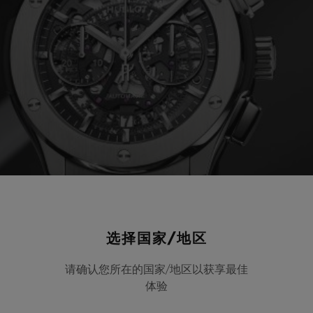
选择国家/地区
请确认您所在的国家/地区以获享最佳
体验