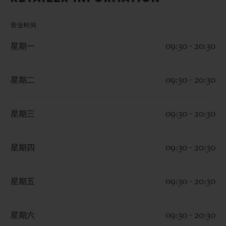
BIG BANG系列
BIG BANG系列
BIG BANG灵魂
夏日多彩陶瓷
桃粉色陶瓷
ESSENTIAL
营业时间
在线专售
星期一
09:30 - 20:30
专属服务
星期二
09:30 - 20:30
5+5 质保
加入HUBLOTISTA俱乐部，即可延长质保
星期三
09:30 - 20:30
预期交付
星期四
09:30 - 20:30
免费配送与退换货
星期五
09:30 - 20:30
安全支付
星期六
09:30 - 20:30
礼品小袋