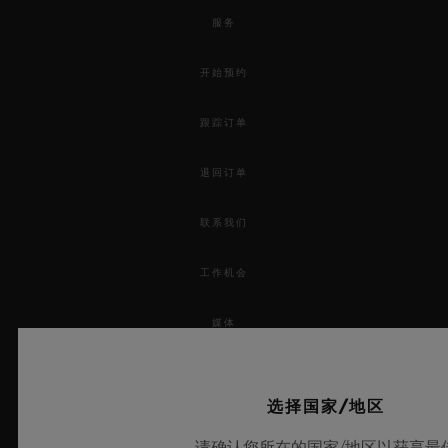
服务
开始预约
跟踪订单
退回订单
联系我们
工作机会
媒体
隐私
选择国家/地区
法律声明与使用条款
请确认您所在的国家/地区以获享最