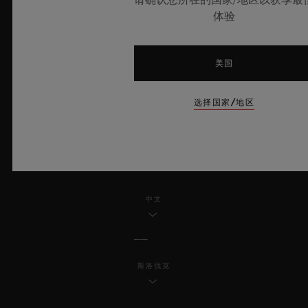
体验
条款与条件
道德承诺
美国
无障碍服务
选择国家/地区
MSA TRANSPARENCY
网站地图
中文
斯洛伐克