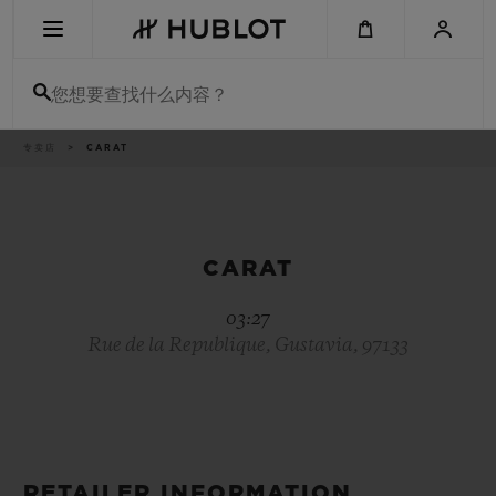
Skip
to
main
content
您想要查找什么内容？
痕
专卖店
CARAT
最近搜索
迹
无最近搜索记录
新品腕表
CARAT
03:27
Rue de la Republique, Gustavia, 97133
RETAILER INFORMATION