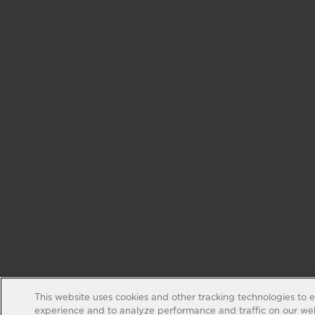
This website uses cookies and other tracking technologies to 
experience and to analyze performance and traffic on our web