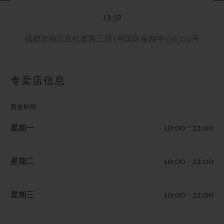
BIG BANG系列
BIG BANG系列
BIG BANG灵魂
13:32
夏日多彩陶瓷
桃粉色陶瓷
ESSENTIAL
在线专售
成都市锦江区红星路三段1号国际金融中心L329号
专属服务
专卖店信息
5+5 质保
营业时间
加入HUBLOTISTA俱乐部，即可延长质保
星期一
10:00 - 22:00
预期交付
星期二
10:00 - 22:00
免费配送与退换货
安全支付
星期三
10:00 - 22:00
礼品小袋