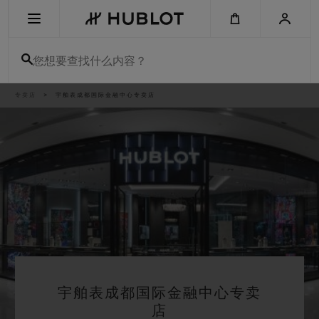
Skip
to
main
content
您想要查找什么内容？
痕
专卖店
宇舶表成都国际金融中心专卖店
最近搜索
迹
无最近搜索记录
新品腕表
宇舶表成都国际金融中心专卖
店