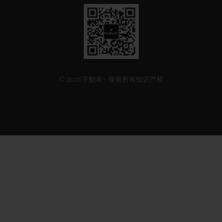
见
下
方
二
维
码
© 2026宇舶表 - 保留所有知识产权