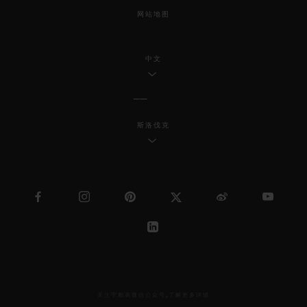
网站地图
中文
斯洛伐克
关注宇舶表微信公众号,了解更多详情