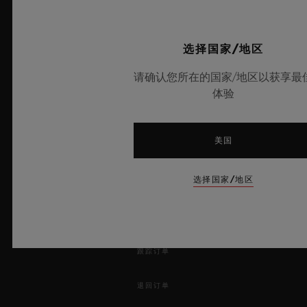
© 2025宇舶表 - 保留所有知识产 权 -
沪ICP备10213225号-10
-
选择国家/地区
沪公网安备 31010602001870号
-
请确认您所在的国家/地区以获享最
体验
电子营业执照
美国
新闻快讯
选择国家/地区
服务
开始预约
跟踪订单
退回订单