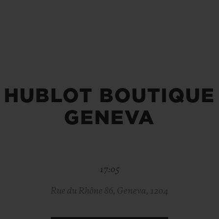
桃粉色陶瓷
ESSENTIAL灰褐
RELOADE
在线专售
TA
预期交付
免费配送与退换货
安全支付
礼品
长质
HUBLOT BOUTIQUE
GENEVA
查找专卖店
17:05
Rue du Rhône 86, Geneva, 1204