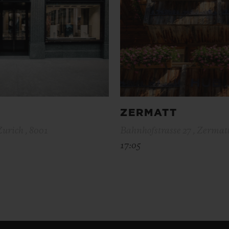
ZERMATT
Zurich , 8001
Bahnhofstrasse 27 , Zermatt
17:05