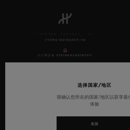
© 2025宇舶表 - 保留所有知识产 权 -
沪ICP备10213225号-10
-
沪公网安备 31010602001870号
-
电子营业执照
选择国家/地区
新闻快讯
请确认您所在的国家/地区以获享最
体验
服务
开始预约
美国