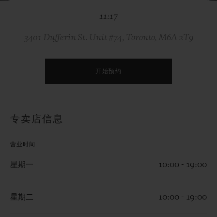
BIG BANG系列
BIG BANG系列
BIG BANG灵魂
11:17
夏日多彩陶瓷
桃粉色陶瓷
ESSENTIAL
在线专售
3401 Dufferin St. Unit #74, Toronto, M6A 2T9
专属服务
开始预约
5+5 质保
加入HUBLOTISTA俱乐部，即可延长质保
专卖店信息
预期交付
营业时间
免费配送与退换货
星期一
10:00 - 19:00
安全支付
星期二
10:00 - 19:00
礼品小袋