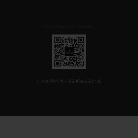
关注宇舶表微信公众号,了解更多详情
见
下
方
二
维
码
© 2026宇舶表 - 保留所有知识产权