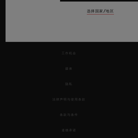
跟踪订单
选择国家/地区
退回订单
联系我们
工作机会
媒体
隐私
法律声明与使用条款
条款与条件
道德承诺