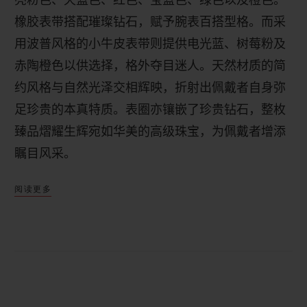
亮粉色、天蓝色、红色、宝蓝色、绿色以及橙色。
橡胶表带搭配璀璨钻石，赋予腕表百搭型格。而采
用波普风格的小牛皮表带则提供电光蓝、树莓粉及
赤陶橙色以供选择，格外夺目迷人。天然材质的简
约风格与自然光泽交相辉映，折射出佩戴者自身弥
足珍贵的本真特质。表圈亦镶嵌了珍贵钻石，整枚
臻品熠耀生辉宛如华美的高级珠宝，为佩戴者增添
瞩目风采。
阅读更多
Big Bang
“
一键式
”
33
毫米款腕表风格百变，魅力
无限。该腕表配备宇舶表专利
“
一键式
”
快速更换表
带系统。佩戴者只需轻触按键，便可快速更换表
带，别样型格，随即展现。这款新作糅合
Big
Bang Unico
腕表标志性元素，以及及
2016
年推出