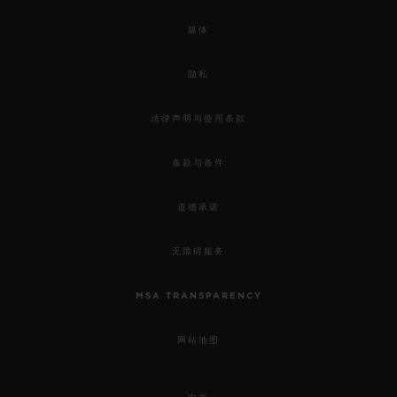
一键式王金白色密镶腕表 33
MM
媒体
隐私
•
EUR 35,300
法律声明与使用条款
条款与条件
道德承诺
无障碍服务
MSA TRANSPARENCY
网站地图