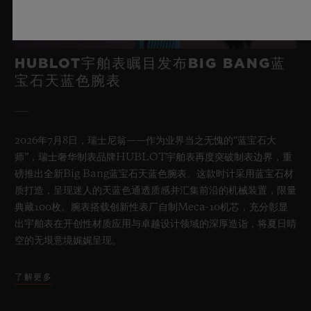
HUBLOT宇舶表瞩目发布BIG BANG蓝
宝石天蓝色腕表
2026年7月8日，瑞士尼翁——作为业界当之无愧的“蓝宝石大
师”，瑞士奢华制表品牌HUBLOT宇舶表再度突破制表边界，重
磅推出全新Big Bang蓝宝石天蓝色腕表。这款时计采用蓝宝石材
质打造，呈现迷人的天蓝色通透质感并汇集前沿的机械装置，限量
典藏100枚。腕表搭载创新性表厂自制Meca-10机芯，充分彰显
出宇舶表在开创性材质应用与卓越设计领域的深厚造诣，将夏日晴
空的无垠意境娓娓呈现。
了解更多