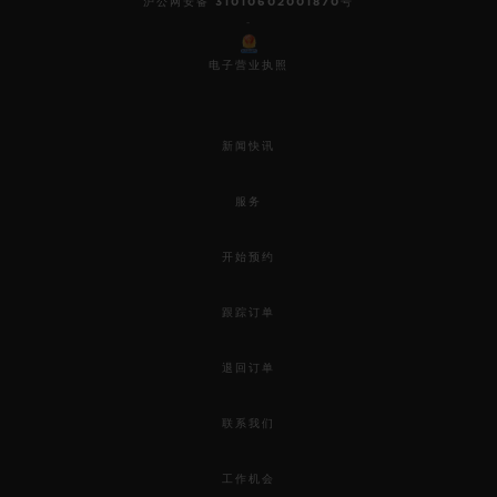
沪公网安备 31010602001870号
-
电子营业执照
新闻快讯
服务
开始预约
跟踪订单
退回订单
联系我们
BIG BANG系列
工作机会