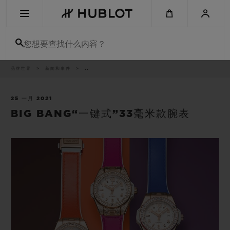
Skip
to
main
content
您想要查找什么内容？
痕
品牌世界
新闻和事件
..
最近搜索
迹
无最近搜索记录
25 一月 2021
BIG BANG“一键式”33毫米款腕表
新品腕表