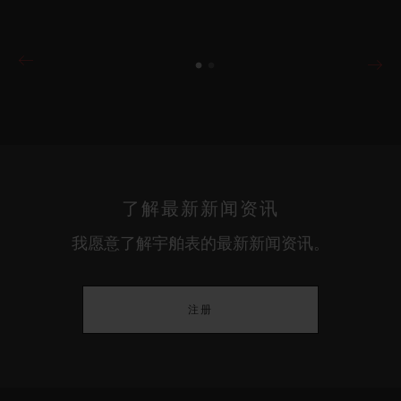
BIG BANG系列
一键式王金密镶腕表 33 MM
•
EUR 35,300
了解最新新闻资讯
我愿意了解宇舶表的最新新闻资讯。
注册