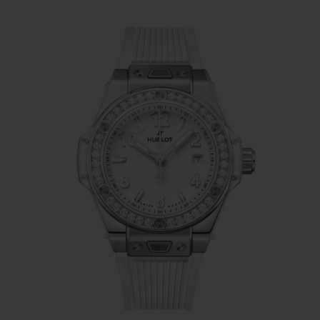
的
39
毫米款腕表（不带计时秒表功能）的设计风
格，巧妙组合螺丝、表冠、时标、时尚数字元素以
及镶嵌了
36
颗钻石的表圈，打造出兼具优雅魅力与
飒爽型格的高级腕表杰作。黑色或白色表盘分别搭
配精钢表壳或王金表壳。该表款搭载
HUB
1120
自
动上链机芯，
3
点钟位置设有日历视窗，以
28,800
次
/
小时的振频奏响时间韵律，动力储存长达
40
小
时。这枚机芯设计兼具机械美感与个性风范。