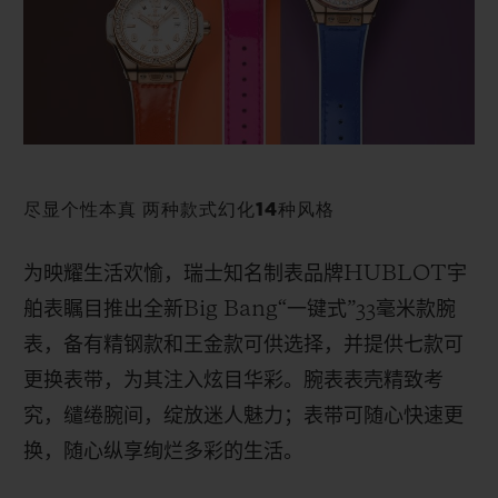
BIG BANG系列
BIG BANG系列
BIG BANG灵魂
夏日多彩陶瓷
桃粉色陶瓷
ESSENTIAL
在线专售
专属服务
5+5 质保
尽显个性本真 两种款式幻化14种风格
加入HUBLOTISTA俱乐部，即可延长质保
为映耀生活欢愉，瑞士知名制表品牌
HUBLOT
宇
预期交付
舶表瞩目推出全新
Big Bang
“
一键式
”
33
毫米款腕
表，备有精钢款和王金款可供选择，并提供七款可
免费配送与退换货
更换表带，为其注入炫目华彩。腕表表壳精致考
究，缱绻腕间，绽放迷人魅力；表带可随心快速更
安全支付
换，随心纵享绚烂多彩的生活。
礼品小袋