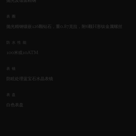
抛光及缎面精钢
表圈
抛光精钢镶嵌126颗钻石，重0.87克拉，附6颗H形钛金属螺丝
防水性能
100米或10ATM
表镜
防眩处理蓝宝石水晶表镜
表盘
白色表盘