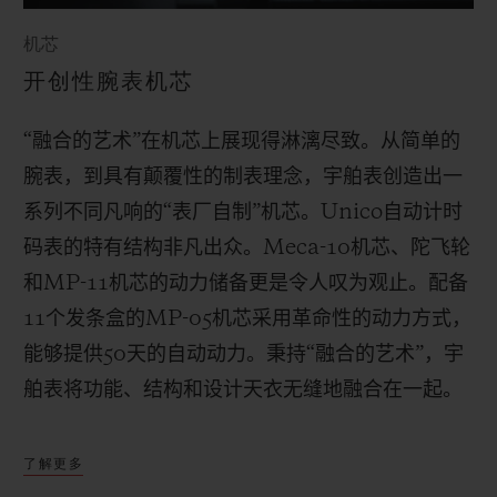
机芯
开创性腕表机芯
“融合的艺术”在机芯上展现得淋漓尽致。从简单的
腕表，到具有颠覆性的制表理念，宇舶表创造出一
系列不同凡响的“表厂自制”机芯。
Unico
自动计时
码表的特有结构非凡出众。
Meca-10
机芯、陀飞轮
和
MP-11
机芯的动力储备更是令人叹为观止。配备
11
个发条盒的
MP-05
机芯采用革命性的动力方式，
能够提供
50
天的自动动力。秉持“融合的艺术”，宇
舶表将功能、结构和设计天衣无缝地融合在一起。
了解更多