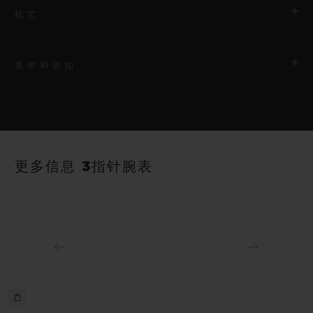
机芯
表带和表扣
机芯
HUB2900 石英机芯
表带
动力储存
白色结构化带衬里橡胶表带
3至5年
更多信息 3指针腕表
表扣
精钢折叠表扣