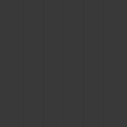
BIG BANG系列
BIG BANG系列
BIG BANG灵魂
夏日多彩陶瓷
桃粉色陶瓷
ESSENTIAL
在线专售
专属服务
5+5 质保
加入HUBLOTISTA俱乐部，即可延长质保
预期交付
免费配送与退换货
安全支付
礼品小袋