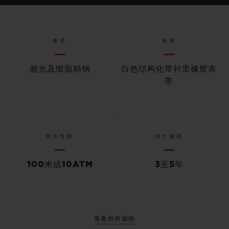
表壳
表带
抛光及缎面精钢
白色结构化带衬里橡胶表
带
防水性能
动力储存
100米或10ATM
3至5年
查看所有规格