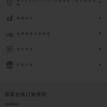
加入HUBLOTISTA俱乐部，即可延长质
+
保
了解更多
加入我们的社群，为
2026
年
1
月
1
日起购买的腕表额外延长
5
年
+
预期交付
质保（需符合相关条件），并尊享专属活动。
了解更多
预计收到付款后 2 至 6 个工作日内发货。*视供货情况而定*
+
免费配送与退换货
享受免费配送服务，以及轻松便捷的免费退换货服务。
+
安全支付
使用最新的支付技术。所有在线购买迅捷且安全，并确保您的
+
礼品小袋
个人信息受到保护。
额外的礼品小袋使您的购买更加特别
获取在线订购帮助
如有疑问：