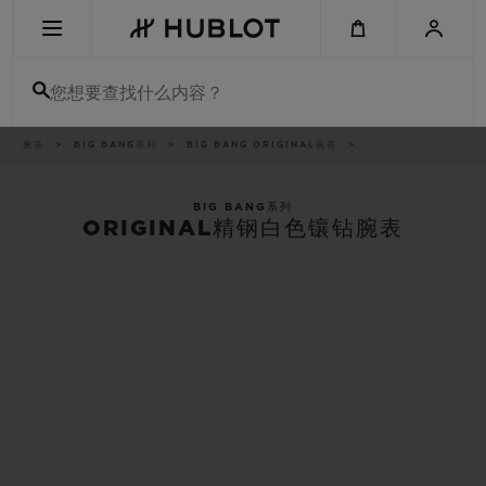
Skip
to
main
content
您想要查找什么内容？
痕
腕表
BIG BANG系列
BIG BANG ORIGINAL腕表
最近搜索
迹
无最近搜索记录
BIG BANG系列
ORIGINAL精钢白色镶钻腕表
新品腕表