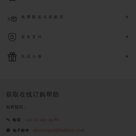
了解更多
预计收到付款后 2 至 6 个工作日内发货。*视供货情况而定*
+
免费配送与退换货
享受免费配送服务，以及轻松便捷的免费退换货服务。
+
安全支付
使用最新的支付技术。所有在线购买迅捷且安全，并确保您的
+
礼品小袋
个人信息受到保护。
额外的礼品小袋使您的购买更加特别
获取在线订购帮助
如有疑问：
+41 22 990 99 80
电话
eboutique@hublot.com
电子邮件