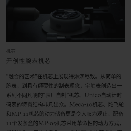
机芯
开创性腕表机芯
“融合的艺术”在机芯上展现得淋漓尽致。从简单的
腕表，到具有颠覆性的制表理念，宇舶表创造出一
系列不同凡响的“表厂自制”机芯。
Unico
自动计时
码表的特有结构非凡出众。
Meca-10
机芯、陀飞轮
和
MP-11
机芯的动力储备更是令人叹为观止。配备
11
个发条盒的
MP-05
机芯采用革命性的动力方式，