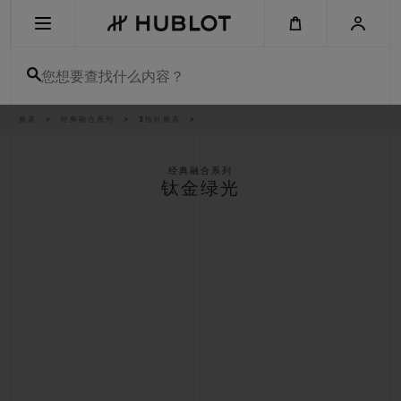
Skip
to
main
content
您想要查找什么内容？
痕
腕表
经典融合系列
3指针腕表
最近搜索
迹
无最近搜索记录
经典融合系列
钛金绿光
新品腕表