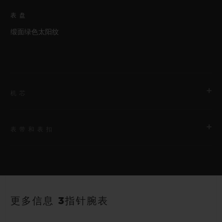
表盘
缎面绿色太阳纹
机芯
表带和表扣
机芯
HUB1110 自动上链机芯
表带
动力储存
绿色带衬里橡胶表带
约48小时
更多信息 3指针腕表
表扣