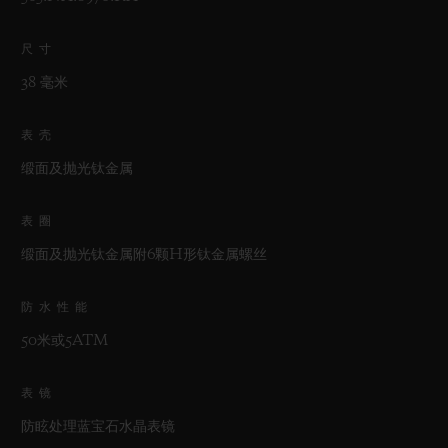
尺寸
38 毫米
表壳
缎面及抛光钛金属
表圈
缎面及抛光钛金属附6颗H形钛金属螺丝
防水性能
50米或5ATM
表镜
防眩处理蓝宝石水晶表镜