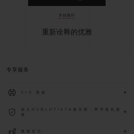
开始预约
重新诠释的优雅
专享服务
+
5+5 质保
2026年1月1日起购买的所有腕表均可享受5年国际质保。
加入HUBLOTISTA俱乐部，即可延长质
+
保
了解更多
加入我们的社群，为
2026
年
1
月
1
日起购买的腕表额外延长
5
年
+
预期交付
质保（需符合相关条件），并尊享专属活动。