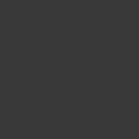
BIG BANG系列
BIG BANG系列
BIG BANG灵魂
夏日多彩陶瓷
桃粉色陶瓷
ESSENTIAL
在线专售
专属服务
5+5 质保
加入HUBLOTISTA俱乐部，即可延长质保
预期交付
免费配送与退换货
安全支付
礼品小袋