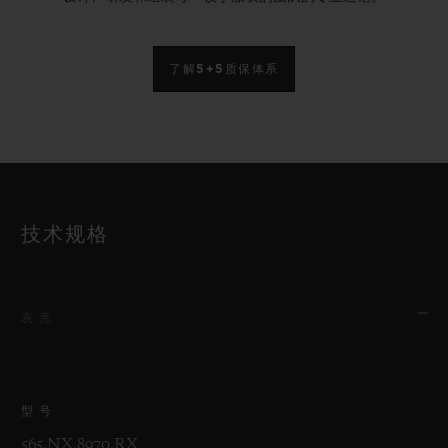
了解5+5质保体系
技术规格
表壳
型号
565.NX.8970.RX