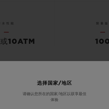
防水性能
限量
米或10ATM
10
查看所有规格
选择国家/地区
请确认您所在的国家/地区以获享最佳
体验