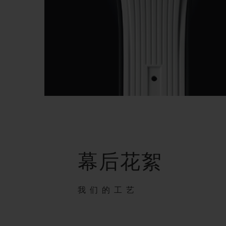
幕后花絮
我们的工艺