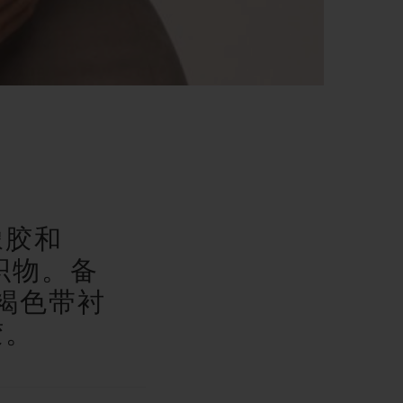
橡胶和
H织物。备
褐色带衬
胶。