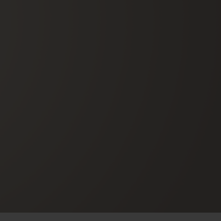
D全黑腕表
小袋