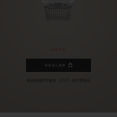
桃粉色陶瓷
ESSENTIAL灰褐
RELOADE
在线专售
TA
预期交付
免费配送与退换货
安全支付
礼品
长质
在线专售
添加至心愿单
查找专卖店
购买价格即宇舶表（USD）所计零售价