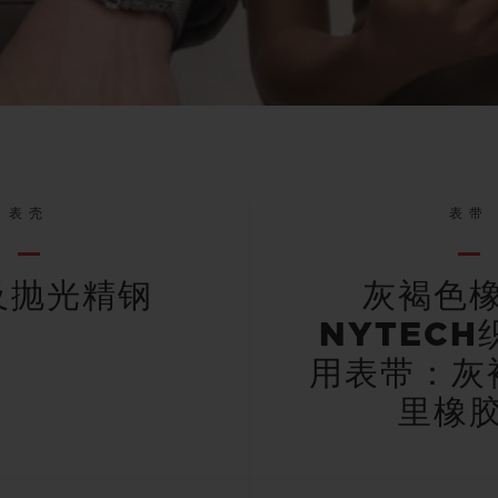
表壳
表带
及抛光精钢
灰褐色
NYTEC
用表带：灰
里橡