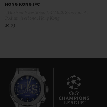
HONG KONG IFC
1 Harbour View Street IFC Mall, Shop 1002A,
Podium level one , Hong Kong
20:03
9