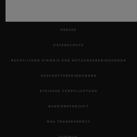
KARRIERE
PRESSE
DATENSCHUTZ
RECHTLICHER HINWEIS UND NUTZUNGSBEDINGUNGEN
GESCHÄFTSBEDINGUNGEN
ETHISCHE VERPFLICHTUNG
BARRIEREFREIHEIT
MSA TRANSPARENCY
SITEMAP