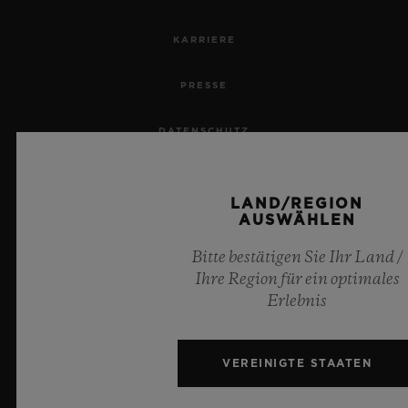
KARRIERE
PRESSE
DATENSCHUTZ
RECHTLICHER HINWEIS UND NUTZUNGSBEDINGUNGEN
LAND/REGION
AUSWÄHLEN
GESCHÄFTSBEDINGUNGEN
Bitte bestätigen Sie Ihr Land /
ETHISCHE VERPFLICHTUNG
Ihre Region für ein optimales
Erlebnis
BARRIEREFREIHEIT
MSA TRANSPARENCY
VEREINIGTE STAATEN
SITEMAP