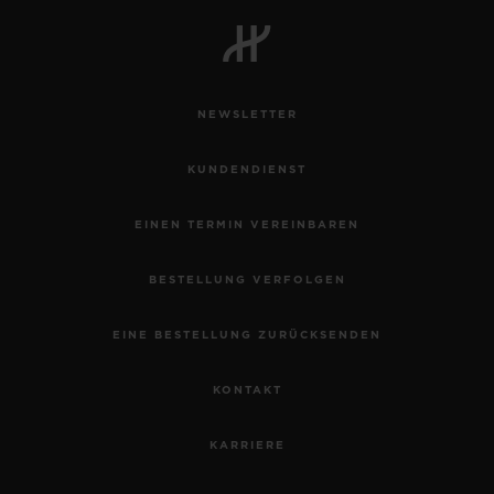
BIG BANG
BIG BANG
SPIRIT OF BIG
SUMMER MULTI-
PEACH CERAMIC
ESSENTIAL T
COLORED CERAMIC
EXKLUSIV ON
NEWSLETTER
EXKLUSIVE DIENSTLEISTUNGEN
KUNDENDIENST
5+5-GARANTIE
EINEN TERMIN VEREINBAREN
HUBLOTISTA UND GARANTIEVERLÄNGERUNG
BESTELLUNG VERFOLGEN
VORAUSSICHTLICHE LIEFERZEIT
EINE BESTELLUNG ZURÜCKSENDEN
KOSTENLOSE LIEFERUNG & RÜCKSENDUNGEN
KONTAKT
SICHERE BEZAHLUNG
KARRIERE
GESCHENKBEUTEL