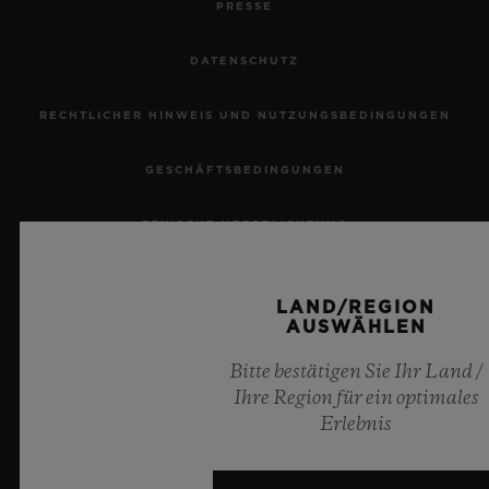
PRESSE
DATENSCHUTZ
RECHTLICHER HINWEIS UND NUTZUNGSBEDINGUNGEN
KONTAKT
GESCHÄFTSBEDINGUNGEN
ETHISCHE VERPFLICHTUNG
BARRIEREFREIHEIT
LAND/REGION
AUSWÄHLEN
MSA TRANSPARENCY
EINE BOUTIQUE FINDEN
Bitte bestätigen Sie Ihr Land /
SITEMAP
Ihre Region für ein optimales
Erlebnis
DEUTSCH