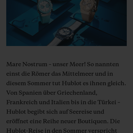
BIG BANG
BIG BANG
SPIRIT OF BIG
SUMMER MULTI-
PEACH CERAMIC
ESSENTIAL T
COLORED CERAMIC
EXKLUSIV ON
EXKLUSIVE DIENSTLEISTUNGEN
5+5-GARANTIE
Mare Nostrum – unser Meer! So nannten
HUBLOTISTA UND GARANTIEVERLÄNGERUNG
einst die Römer das Mittelmeer und in
VORAUSSICHTLICHE LIEFERZEIT
diesem Sommer tut Hublot es ihnen gleich.
Von Spanien über Griechenland,
KOSTENLOSE LIEFERUNG & RÜCKSENDUNGEN
Frankreich und Italien bis in die Türkei –
Hublot begibt sich auf Seereise und
SICHERE BEZAHLUNG
eröffnet eine Reihe neuer Boutiquen. Die
GESCHENKBEUTEL
Hublot-Reise in den Sommer verspricht