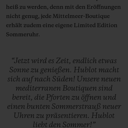
heiß zu werden, denn mit den Eröffnungen
nicht genug, jede Mittelmeer-Boutique
erhält zudem eine eigene Limited Edition
Sommeruhr.
KONTAKT
“Jetzt
wird
es
Zeit,
endlich
etwas
Sonne
zu
genießen.
Hublot
macht
sich
auf
nach
Süden!
Unsere
neuen
mediterranen
Boutiquen
sind
EINE BOUTIQUE FINDEN
bereit,
die
Pforten
zu
öffnen
und
einen
bunten
Sommerstrauß
neuer
Uhren
zu
präsentieren.
Hublot
liebt
den
Sommer!”