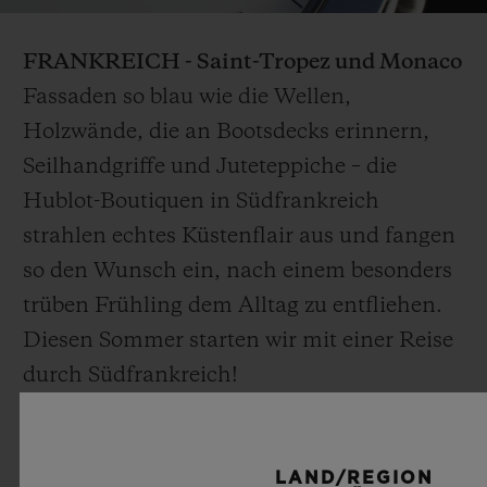
Video
FRANKREICH - Saint-Tropez und Monaco
Fassaden so blau wie die Wellen,
Holzwände, die an Bootsdecks erinnern,
Seilhandgriffe und Juteteppiche – die
Hublot-Boutiquen in Südfrankreich
strahlen echtes Küstenflair aus und fangen
so den Wunsch ein, nach einem besonders
trüben Frühling dem Alltag zu entfliehen.
Diesen Sommer starten wir mit einer Reise
durch Südfrankreich!
LAND/REGION