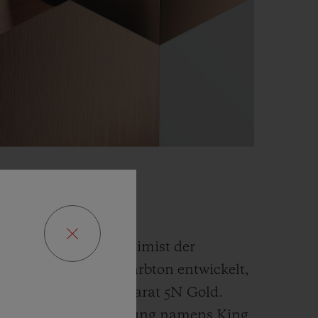
GOLD
 der Fusion und Alchimist der
t einen neuen Goldfarbton entwickelt,
als
traditionelles 18 Karat 5N Gold.
ltige exklusive Legierung namens
King