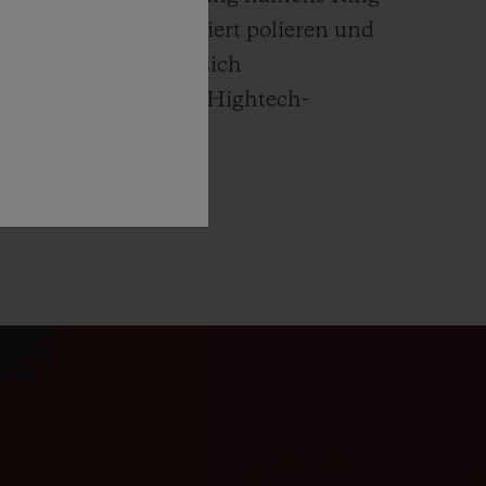
 leicht und unkompliziert polieren und
ublot-Uhren finden sich
mit Materialien wie Hightech-
chuk und Carbon.