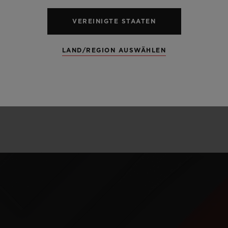
Gold lässt sich
VEREINIGTE STAATEN
satinieren
.
In H
Kombinationen 
LAND/REGION AUSWÄHLEN
Keramik, Kauts
MEHR ERFAHREN