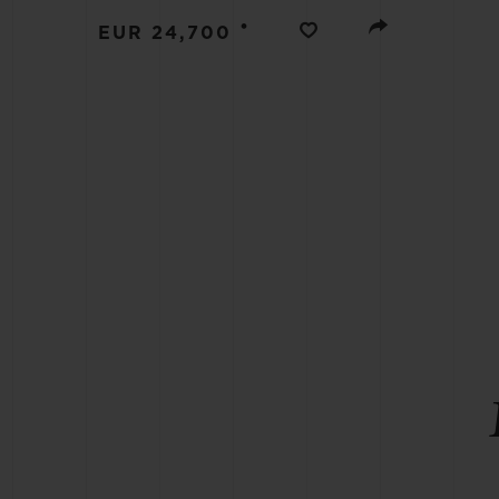
BIG BANG
•
EUR 24,700
SUMMER MULTI-COLORE
CERAMIC
EXKLUSIVE DIENSTLEISTU
5+5-GARANTIE
H
GARA