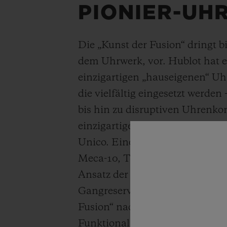
PIONIER-UH
Die „Kunst der Fusion“ dringt 
dem Uhrwerk, vor. Hublot hat 
einzigartigen „hauseigenen“ Uh
die vielfältig eingesetzt werden
bis hin zu disruptiven Uhrenko
einzigartiges Design des Aut
Unico. Eine unvergleichliche G
Meca-10, Tourbillon und MP-11.
Ansatz der MP-05 mit 11 Feder
Gangreserve. Hublot strebt im
Fusion“ nach einer perfekten S
Funktionalität, Architektur un