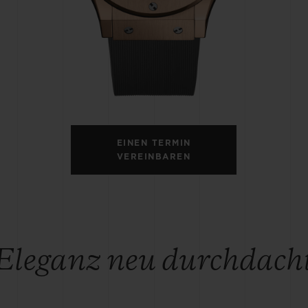
BIG BANG
SPIRI
D
PEACH CERAMIC
ESSE
EXKL
NGEN
UBLOTISTA UND
VORAUSSICHTLICHE
KOSTENLOSE LI
NTIEVERLÄNGERUNG
LIEFERZEIT
& RÜCKSEND
EINEN TERMIN
VEREINBAREN
KONTAKT
Eleganz neu durchdach