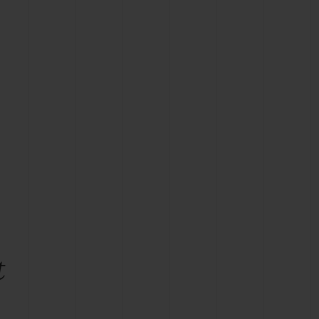
T OF BIG BANG
BIG BANG
NTIAL TAUPE
RELOADED ALL BLACK
USIV ONLINE
EFERUNG
SICHERE BEZAHLUNG
GESCHENKBEUTEL
UNGEN
EINE BOUTIQUE FINDEN
t