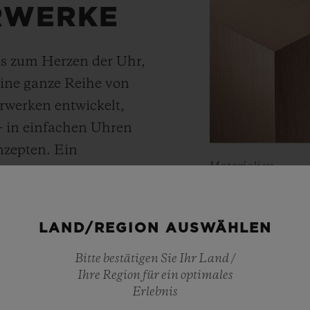
RWERKE
bis zum Herzen der Uhr,
eine ganze Reihe von
rwerken entwickelt,
 – in einfachen Uhren
nzepten. Ein
Materialien
omatik-Chronographen
KING 
angreserve der Kaliber
 Ein revolutionärer
LAND/REGION AUSWÄHLEN
häusern und 50 Tagen
Hublot, Meister
Bitte bestätigen Sie Ihr Land /
 Rahmen der „Kunst der
Edelmetalle, ha
Ihre Region für ein optimales
ymbiose von
der wärmer ist 
Erlebnis
d Design.
Diese platinha