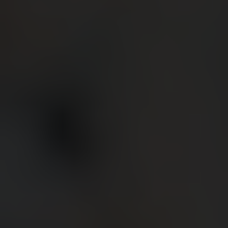
BIG BANG
BIG BANG
SPIRIT OF BIG
SUMMER MULTI-
PEACH CERAMIC
ESSENTIAL T
COLORED CERAMIC
EXKLUSIV ON
EXKLUSIVE DIENSTLEISTUNGEN
5+5-GARANTIE
HUBLOTISTA UND GARANTIEVERLÄNGERUNG
VORAUSSICHTLICHE LIEFERZEIT
KOSTENLOSE LIEFERUNG & RÜCKSENDUNGEN
SICHERE BEZAHLUNG
GESCHENKBEUTEL