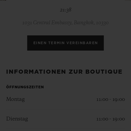
BIG BANG
BIG BANG
SPIRIT OF BIG
21:38
SUMMER MULTI-
PEACH CERAMIC
ESSENTIAL T
COLORED CERAMIC
EXKLUSIV ON
1031 Central Embassy, Bangkok, 10330
EXKLUSIVE DIENSTLEISTUNGEN
EINEN TERMIN VEREINBAREN
5+5-GARANTIE
HUBLOTISTA UND GARANTIEVERLÄNGERUNG
INFORMATIONEN ZUR BOUTIQUE
VORAUSSICHTLICHE LIEFERZEIT
ÖFFNUNGSZEITEN
KOSTENLOSE LIEFERUNG & RÜCKSENDUNGEN
Montag
11:00 - 19:00
SICHERE BEZAHLUNG
Dienstag
11:00 - 19:00
GESCHENKBEUTEL