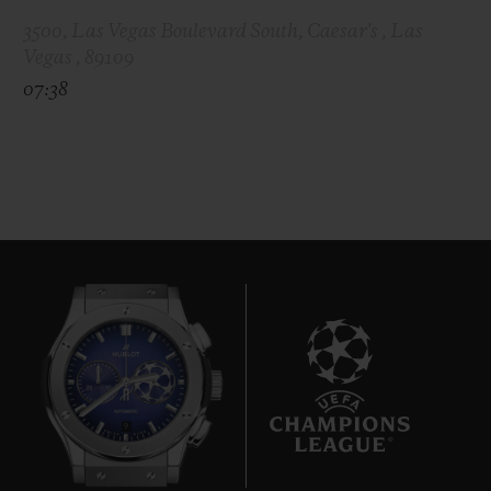
3500, Las Vegas Boulevard South, Caesar's , Las
Vegas , 89109
07:38
9