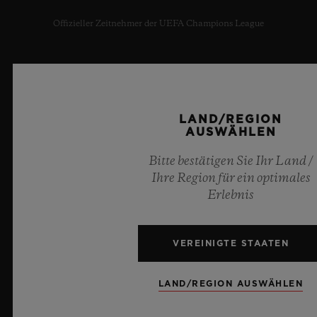
Offizieller Zeitnehmer der UEFA Champions League
LAND/REGION
NEWSLETTER
AUSWÄHLEN
KUNDENDIENST
Bitte bestätigen Sie Ihr Land /
Ihre Region für ein optimales
EINEN TERMIN VEREINBAREN
Erlebnis
BESTELLUNG VERFOLGEN
VEREINIGTE STAATEN
EINE BESTELLUNG ZURÜCKSENDEN
LAND/REGION AUSWÄHLEN
KONTAKT