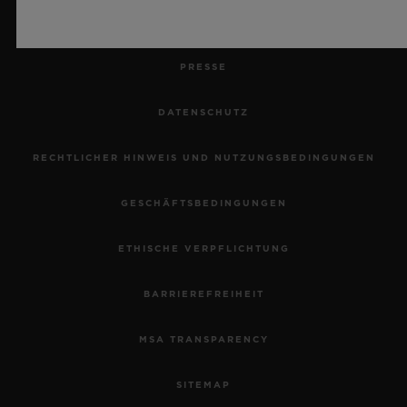
KARRIERE
PRESSE
DATENSCHUTZ
RECHTLICHER HINWEIS UND NUTZUNGSBEDINGUNGEN
GESCHÄFTSBEDINGUNGEN
ETHISCHE VERPFLICHTUNG
BARRIEREFREIHEIT
MSA TRANSPARENCY
SITEMAP