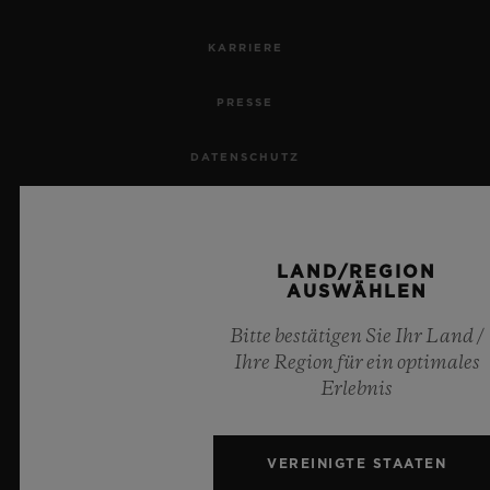
KARRIERE
PRESSE
DATENSCHUTZ
RECHTLICHER HINWEIS UND NUTZUNGSBEDINGUNGEN
GESCHÄFTSBEDINGUNGEN
LAND/REGION
AUSWÄHLEN
ETHISCHE VERPFLICHTUNG
Bitte bestätigen Sie Ihr Land /
Ihre Region für ein optimales
BARRIEREFREIHEIT
Erlebnis
MSA TRANSPARENCY
VEREINIGTE STAATEN
SITEMAP