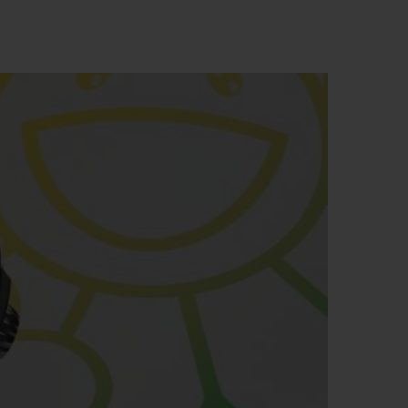
T OF BIG BANG
BIG BANG
NTIAL TAUPE
RELOADED ALL BLACK
USIV ONLINE
EFERUNG
SICHERE BEZAHLUNG
GESCHENKBEUTEL
UNGEN
EINE BOUTIQUE FINDEN