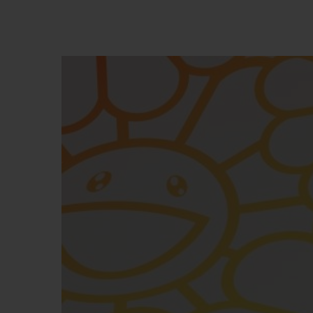
BIG BANG
SUMMER MULTI-COLORE
CERAMIC
EXKLUSIVE DIENSTLEISTU
5+5-GARANTIE
H
GARA