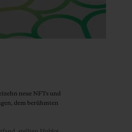
reizehn neue NFTs und
angen, dem berühmten
tfand, stellten Hublot