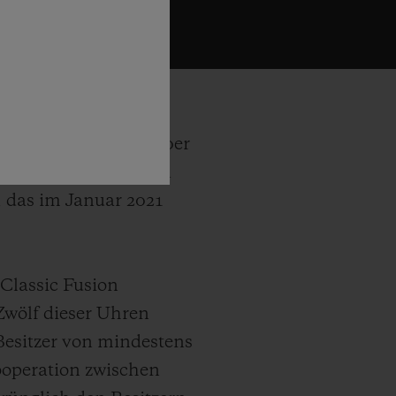
ehsendungen der 1970er
as Produkt der ersten
 das im Januar 2021
 Classic Fusion
Zwölf dieser Uhren
Besitzer von mindestens
ooperation zwischen