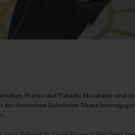
 zwischen Hublot und Takashi Murakami sind d
it der ikonischen lächelnden Blume hervorgeg
s.
s am 2. Februar im Glass House in New York stat