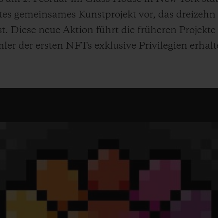
tes gemeinsames Kunstprojekt vor, das dreizeh
 Diese neue Aktion führt die früheren Projekte 
er der ersten NFTs exklusive Privilegien erhalt