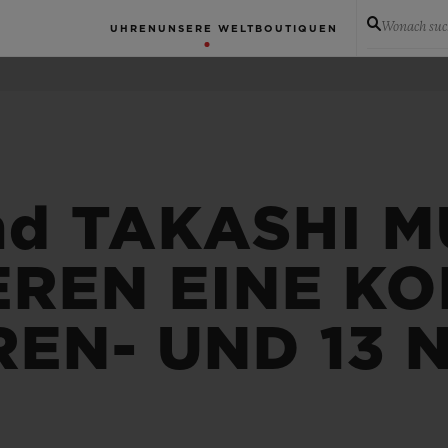
Wonach suc
UHREN
UNSERE WELT
BOUTIQUEN
nd TAKASHI 
EREN EINE KO
REN- UND 13 