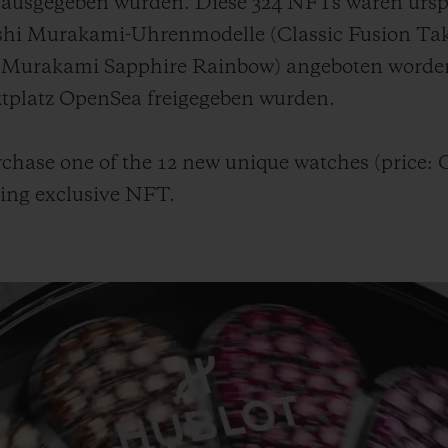
ausgegeben wurden. Diese 324 NFTs waren urspr
ashi Murakami-Uhrenmodelle (Classic Fusion Ta
i Murakami Sapphire Rainbow) angeboten worde
tplatz OpenSea freigegeben wurden.
chase one of the 12 new unique watches (price: 
ding exclusive NFT.