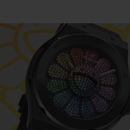
BIG BANG
SPIRI
D
PEACH CERAMIC
ESSE
EXKL
NGEN
UBLOTISTA UND
VORAUSSICHTLICHE
KOSTENLOSE LI
NTIEVERLÄNGERUNG
LIEFERZEIT
& RÜCKSEND
KONTAKT