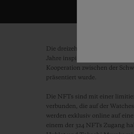
Die dreizehn einzigartigen NF
Jahre inspiriert – genauso wie 
Kooperation zwischen der Sch
präsentiert wurde.
Die NFTs sind mit einer limiti
verbunden, die auf der Watches
werden exklusiv online auf ein
einem der 324 NFTs Zugang hab