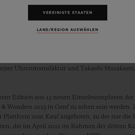
VEREINIGTE STAATEN
LAND/REGION AUSWÄHLEN
Ts sind von japanischen Videospielen und Ferns
die Classic Fusion Takashi Murakami All Black, d
weizer Uhrenmanufaktur und Takashi Murakami,
erten Edition aus 13 neuen Einzelexemplaren der
 & Wonders 2023 in Genf zu sehen sein werden. 
er Plattform zum Kauf angeboten, zu der nur die 
en, die im April 2022 im Rahmen der dritten K