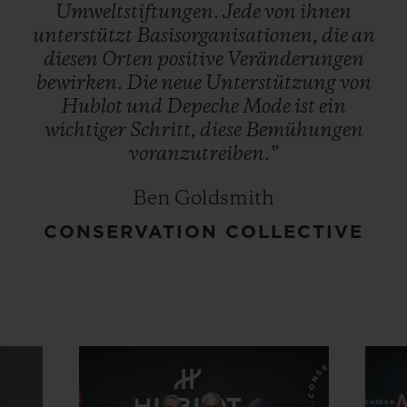
Umweltstiftungen.
Jede
von
ihnen
unterstützt
Basisorganisationen,
die
an
diesen
Orten
positive
Veränderungen
bewirken.
Die
neue
Unterstützung
von
Hublot
und
Depeche
Mode
ist
ein
wichtiger
Schritt,
diese
Bemühungen
voranzutreiben.”
Ben Goldsmith
CONSERVATION COLLECTIVE