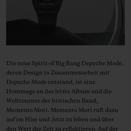
BIG BANG
BIG BANG
SPIRIT OF BIG
SUMMER MULTI-
PEACH CERAMIC
ESSENTIAL T
COLORED CERAMIC
EXKLUSIV ON
EXKLUSIVE DIENSTLEISTUNGEN
5+5-GARANTIE
Die neue Spirit of Big Bang Depeche Mode,
HUBLOTISTA UND GARANTIEVERLÄNGERUNG
deren Design in Zusammenarbeit mit
VORAUSSICHTLICHE LIEFERZEIT
Depeche Mode entstand, ist eine
Hommage an das letzte Album und die
KOSTENLOSE LIEFERUNG & RÜCKSENDUNGEN
Welttournee der britischen Band,
Memento Mori. Memento Mori ruft dazu
SICHERE BEZAHLUNG
auf im Hier und Jetzt zu leben und über
GESCHENKBEUTEL
den Wert der Zeit zu reflektieren. Auf der