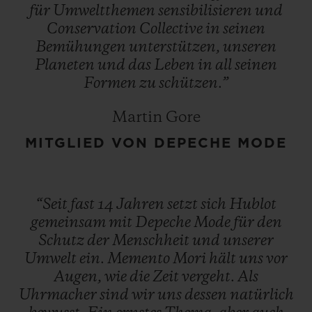
für
Umweltthemen
sensibilisieren
und
Conservation
Collective
in
seinen
Bemühungen
unterstützen,
unseren
Planeten
und
das
Leben
in
all
seinen
Formen
zu
schützen.”
Martin Gore
MITGLIED VON DEPECHE MODE
“Seit
fast
14
Jahren
setzt
sich
Hublot
gemeinsam
mit
Depeche
Mode
für
den
Schutz
der
Menschheit
und
unserer
Umwelt
ein.
Memento
Mori
hält
uns
vor
Augen,
wie
die
Zeit
vergeht.
Als
Uhrmacher
sind
wir
uns
dessen
natürlich