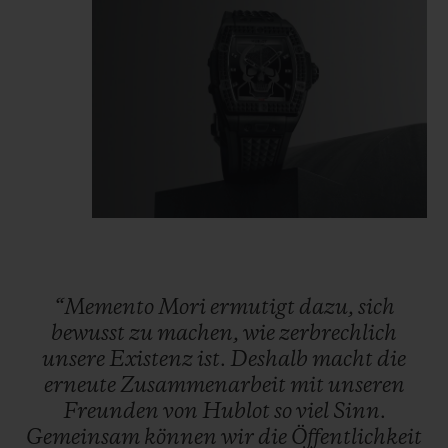
“Memento
Mori
ermutigt
dazu,
sich
bewusst
zu
machen,
wie
zerbrechlich
unsere
Existenz
ist.
Deshalb
macht
die
erneute
Zusammenarbeit
mit
unseren
Freunden
von
Hublot
so
viel
Sinn.
Gemeinsam
können
wir
die
Öffentlichkeit