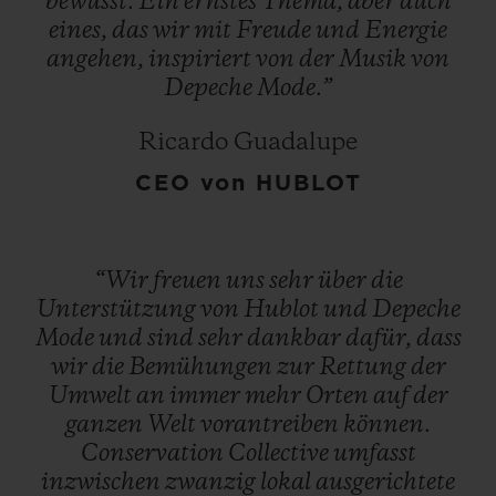
bewusst.
Ein
ernstes
Thema,
aber
auch
eines,
das
wir
mit
Freude
und
Energie
angehen,
inspiriert
von
der
Musik
von
Depeche
Mode.”
Ricardo Guadalupe
CEO von HUBLOT
“Wir
freuen
uns
sehr
über
die
Unterstützung
von
Hublot
und
Depeche
Mode
und
sind
sehr
dankbar
dafür,
dass
wir
die
Bemühungen
zur
Rettung
der
Umwelt
an
immer
mehr
Orten
auf
der
ganzen
Welt
vorantreiben
können.
Conservation
Collective
umfasst
inzwischen
zwanzig
lokal
ausgerichtete