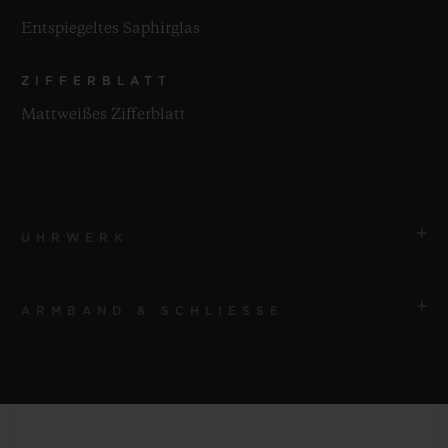
Entspiegeltes Saphirglas
ZIFFERBLATT
Mattweißes Zifferblatt
UHRWERK
ARMBAND & SCHLIESSE
UHRWERK
HUB1120 Automatikwerk
ARMBAND
GANGRESERVE
Armband aus weißem strukturiertem und gefüttertem