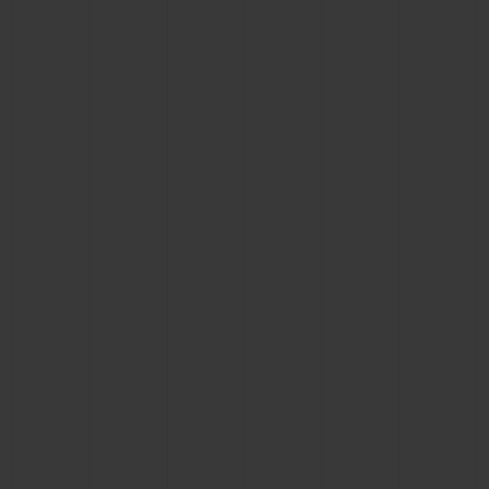
BIG BANG
BIG BANG
SPIRIT OF BIG
SUMMER MULTI-
PEACH CERAMIC
ESSENTIAL T
COLORED CERAMIC
EXKLUSIV ON
EXKLUSIVE DIENSTLEISTUNGEN
5+5-GARANTIE
HUBLOTISTA UND GARANTIEVERLÄNGERUNG
VORAUSSICHTLICHE LIEFERZEIT
KOSTENLOSE LIEFERUNG & RÜCKSENDUNGEN
SICHERE BEZAHLUNG
GESCHENKBEUTEL