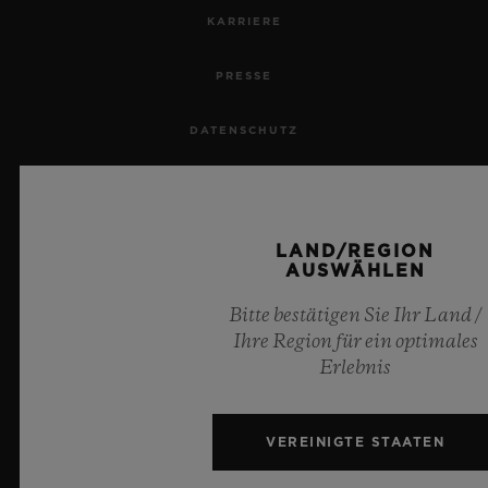
KARRIERE
PRESSE
DATENSCHUTZ
RECHTLICHER HINWEIS UND NUTZUNGSBEDINGUNGEN
GESCHÄFTSBEDINGUNGEN
LAND/REGION
AUSWÄHLEN
ETHISCHE VERPFLICHTUNG
Bitte bestätigen Sie Ihr Land /
Ihre Region für ein optimales
BARRIEREFREIHEIT
Erlebnis
MSA TRANSPARENCY
VEREINIGTE STAATEN
SITEMAP