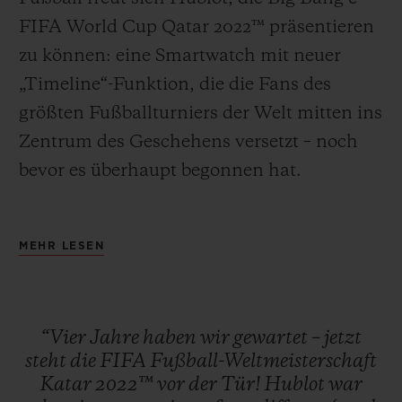
FIFA World Cup Qatar 2022™ präsentieren
zu können: eine Smartwatch mit neuer
„Timeline“-Funktion, die die Fans des
größten Fußballturniers der Welt mitten ins
Zentrum des Geschehens versetzt – noch
bevor es überhaupt begonnen hat.
Hublot ist zum vierten Mal in Folge
MEHR LESEN
Offizieller Zeitnehmer der FIFA Fußball-
Weltmeisterschaft und wird diese Funktion
bei allen 64 Spielen der FIFA Fußball-
“Vier
Jahre
haben
wir
gewartet
–
jetzt
Weltmeisterschaft Katar 2022™,
steht
die
FIFA
Fußball-Weltmeisterschaft
einschließlich des Endspiels im Lusail-
Katar
2022™
vor
der
Tür!
Hublot
war
Stadion in Doha am 18. Dezember,