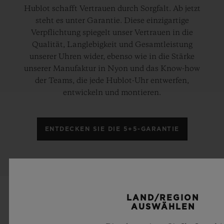
Hublot schafft Vertrauen durch Sorgfalt. Ab jetzt
steht es unter Garantie. Diese einzigartige
Verpflichtung spiegelt unser Vertrauen in die
Qualität, Langlebigkeit und Gesamtleistung
unserer Uhren wider, ebenso wie in die Stärke
unserer Manufaktur in Nyon und das Know-how
der Teams, die jede Hublot-Uhr entwerfen,
entwickeln und montieren.
ENTDECKEN SIE DIE 5+5-GARANTIE
LAND/REGION
AUSWÄHLEN