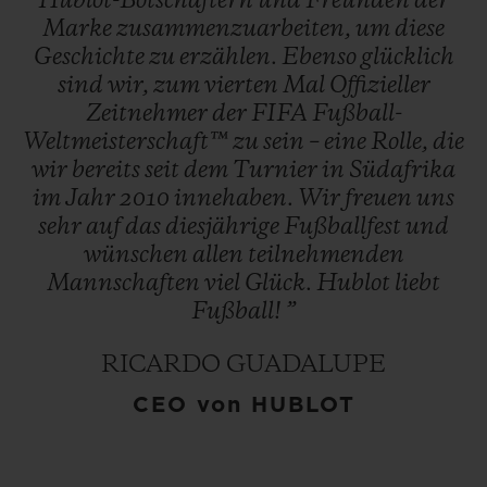
Hublot-Botschaftern
und
Freunden
der
Marke
zusammenzuarbeiten,
um
diese
Geschichte
zu
erzählen.
Ebenso
glücklich
sind
wir,
zum
vierten
Mal
Offizieller
Zeitnehmer
der
FIFA
Fußball-
Weltmeisterschaft™
zu
sein
–
eine
Rolle,
die
wir
bereits
seit
dem
Turnier
in
Südafrika
im
Jahr
2010
innehaben.
Wir
freuen
uns
sehr
auf
das
diesjährige
Fußballfest
und
wünschen
allen
teilnehmenden
Mannschaften
viel
Glück.
Hublot
liebt
Fußball!
”
RICARDO GUADALUPE
CEO von HUBLOT