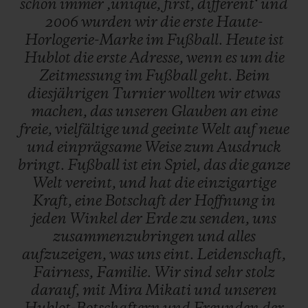
schon
immer
‚unique,
first,
different‘
und
ausüben. Mit mehr als 1 Milliarde
2006
wurden
wir
die
erste
Haute-
Horlogerie-Marke
im
Fußball.
Heute
ist
Zuschauern ist der FIFA Fußball-
Hublot
die
erste
Adresse,
wenn
es
um
die
Weltmeisterschaft™ das meistgesehene
Zeitmessung
im
Fußball
geht.
Beim
Sportereignis der Welt. Die 129 offiziellen
diesjährigen
Turnier
wollten
wir
etwas
Schiedsrichter werden alle Spiele mit der
machen,
das
unseren
Glauben
an
eine
freie,
vielfältige
und
geeinte
Welt
auf
neue
neuen Big Bang e FIFA World Cup Qatar
und
einprägsame
Weise
zum
Ausdruck
2022™ am Handgelenk leiten.
bringt.
Fußball
ist
ein
Spiel,
das
die
ganze
Welt
vereint,
und
hat
die
einzigartige
Kraft,
eine
Botschaft
der
Hoffnung
in
jeden
Winkel
der
Erde
zu
senden,
uns
zusammenzubringen
und
alles
aufzuzeigen,
was
uns
eint.
Leidenschaft,
Fairness,
Familie.
Wir
sind
sehr
stolz
darauf,
mit
Mira
Mikati
und
unseren