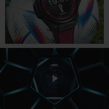
BIG BANG
BIG BANG
SPIRIT OF BIG
SUMMER MULTI-
PEACH CERAMIC
ESSENTIAL T
COLORED CERAMIC
EXKLUSIV ON
EXKLUSIVE DIENSTLEISTUNGEN
5+5-GARANTIE
HUBLOTISTA UND GARANTIEVERLÄNGERUNG
VORAUSSICHTLICHE LIEFERZEIT
KOSTENLOSE LIEFERUNG & RÜCKSENDUNGEN
Play
SICHERE BEZAHLUNG
GESCHENKBEUTEL