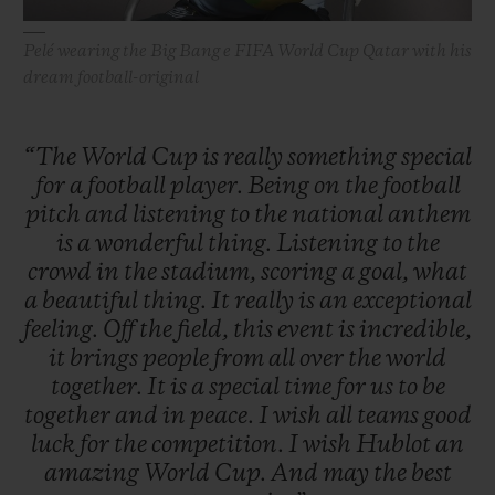
Pelé wearing the Big Bang e FIFA World Cup Qatar with his
dream football-original
“The
World
Cup
is
really
something
special
for
a
football
player.
Being
on
the
football
pitch
and
listening
to
the
national
anthem
is
a
wonderful
thing.
Listening
to
the
crowd
in
the
stadium,
scoring
a
goal,
what
a
beautiful
thing.
It
really
is
an
exceptional
feeling.
Off
the
field,
this
event
is
incredible,
it
brings
people
from
all
over
the
world
together.
It
is
a
special
time
for
us
to
be
together
and
in
peace.
I
wish
all
teams
good
luck
for
the
competition.
I
wish
Hublot
an
amazing
World
Cup.
And
may
the
best