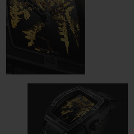
gasförmigen Gemisch, bevor sie sich bei
Spirit of Big Bang Gold Crystal
sinkender Temperatur miteinander
Die Spirit of Big Bang ist eine Uhr in
verzahnen und eine offene, ziselierte
Tonneau-Form, übernimmt dabei aber
Struktur bilden. Tausende von kleinen
wesentliche Designcodes der ikonischen
Kristallen fügen sich zu einer Architektur
Big Bang: die 6 H-förmigen Schrauben auf
zusammen, die zufallsbedingt, einmalig
der Lünette, die Lünettenflanken auf
und absolut nicht wiederholbar ist. Die
beiden Seiten, die mit Kautschuk
perfektesten Kristalle werden dann
überzogene Krone mit der berühmten H-
sorgfältig ausgewählt, wobei nicht mehr als
Verzierung sowie die Sandwich-
20 Prozent der produzierten Kristalle
Konstruktion. Um einen perfekten Kontrast
genügen den hohen Qualitätsstandards.
zum Gold der Kristalle zu schaffen, ist das
Gehäuse der Spirit of Big Bang Cristal d'Or
mit schwarzer Keramik überzogen und das