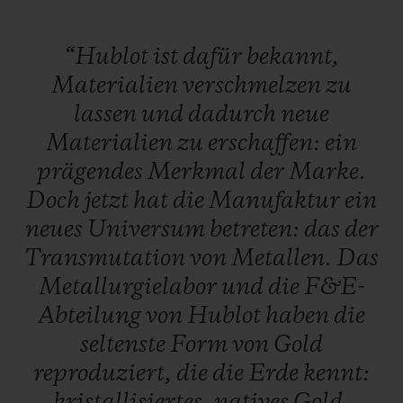
“Hublot
ist
dafür
bekannt,
Materialien
verschmelzen
zu
lassen
und
dadurch
neue
Materialien
zu
erschaffen:
ein
prägendes
Merkmal
der
Marke.
Doch
jetzt
hat
die
Manufaktur
ein
neues
Universum
betreten:
das
der
Transmutation
von
Metallen.
Das
Metallurgielabor
und
die
F&E-
Abteilung
von
Hublot
haben
die
seltenste
Form
von
Gold
reproduziert,
die
die
Erde
kennt:
kristallisiertes,
natives
Gold,