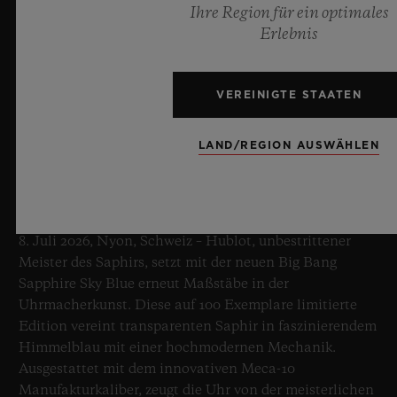
Ihre Region für ein optimales
Erlebnis
VEREINIGTE STAATEN
LAND/REGION AUSWÄHLEN
BIG BANG SAPPHIRE SKY BLUE
8. Juli 2026, Nyon, Schweiz – Hublot, unbestrittener
Meister des Saphirs, setzt mit der neuen Big Bang
Sapphire Sky Blue erneut Maßstäbe in der
Uhrmacherkunst. Diese auf 100 Exemplare limitierte
Edition vereint transparenten Saphir in faszinierendem
Himmelblau mit einer hochmodernen Mechanik.
Ausgestattet mit dem innovativen Meca-10
Manufakturkaliber, zeugt die Uhr von der meisterlichen