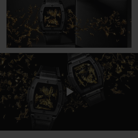
BIG BANG
BIG BANG
SPIRIT OF BIG
SUMMER MULTI-
PEACH CERAMIC
ESSENTIAL T
COLORED CERAMIC
EXKLUSIV ON
EXKLUSIVE DIENSTLEISTUNGEN
5+5-GARANTIE
HUBLOTISTA UND GARANTIEVERLÄNGERUNG
VORAUSSICHTLICHE LIEFERZEIT
KOSTENLOSE LIEFERUNG & RÜCKSENDUNGEN
Play
SICHERE BEZAHLUNG
Video
GESCHENKBEUTEL