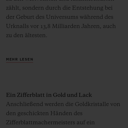
zählt, sondern durch die Entstehung bei
der Geburt des Universums während des
Urknalls vor 13,8 Milliarden Jahren, auch
zu den ältesten.
Die natürliche Kristallisation von Gold
MEHR LESEN
reicht viele Millionen Jahre zurück in die
Zeit der Gebirgsbildung. Damals setzten
heiße Fluide unter Druck in Erdspalten
Gold frei und lagerten es in Gesteingängen
Ein Zifferblatt in Gold und Lack
ab. Wenn der Fels erodierte, wurde das
Anschließend werden die Goldkristalle von
mineralführende Gestein durch Regen und
den geschickten Händen des
Wasser abtransportiert und in Flussbetten
Zifferblattmachermeisters auf ein
abgelagert, wobei Goldplättchen