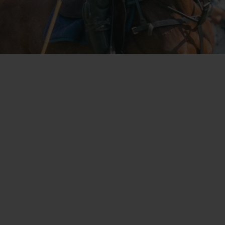
BIG BANG
SPIRI
D
PEACH CERAMIC
ESSE
EXKL
NGEN
UBLOTISTA UND
VORAUSSICHTLICHE
KOSTENLOSE LI
NTIEVERLÄNGERUNG
LIEFERZEIT
& RÜCKSEND
KONTAKT