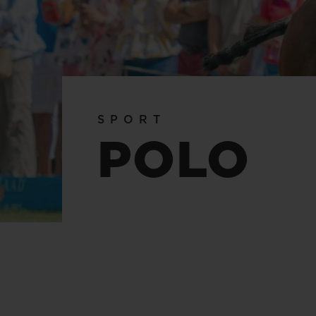
BIG BANG
SUMMER MULTI-COLORE
CERAMIC
EXKLUSIVE DIENSTLEISTU
SPORT
5+5-GARANTIE
H
POLO
GARA