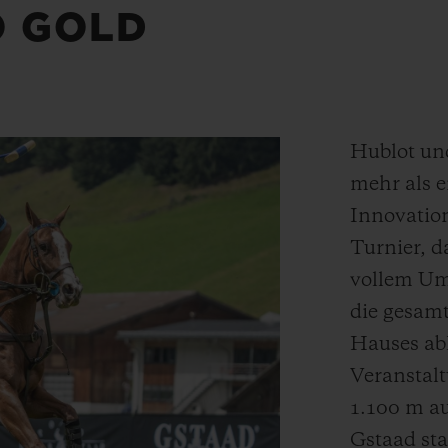
O GOLD
Hublot und
mehr als 
Innovation
Turnier, 
vollem Umf
die gesam
Hauses abl
Veranstalt
1.100 m a
Gstaad sta