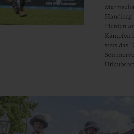
Mannschaf
Handicap 
Pferden an
Kämpfen l
stets das 
Sommerver
Urlaubsort