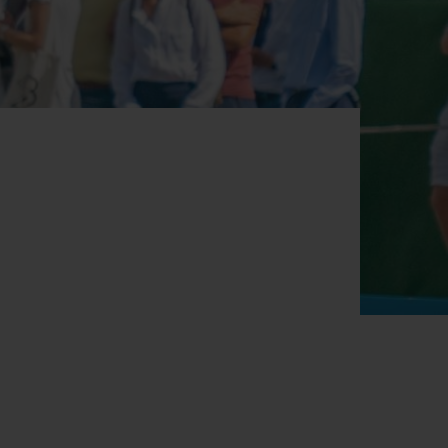
T OF BIG BANG
BIG BANG
NTIAL TAUPE
RELOADED ALL BLACK
USIV ONLINE
EFERUNG
SICHERE BEZAHLUNG
GESCHENKBEUTEL
UNGEN
EINE BOUTIQUE FINDEN