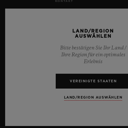
KONTAKT
KARRIERE
PRESSE
LAND/REGION
AUSWÄHLEN
DATENSCHUTZ
Bitte bestätigen Sie Ihr Land /
Ihre Region für ein optimales
RECHTLICHER HINWEIS UND NUTZUNGSBEDINGUNGEN
Erlebnis
GESCHÄFTSBEDINGUNGEN
VEREINIGTE STAATEN
ETHISCHE VERPFLICHTUNG
LAND/REGION AUSWÄHLEN
BARRIEREFREIHEIT
MSA TRANSPARENCY