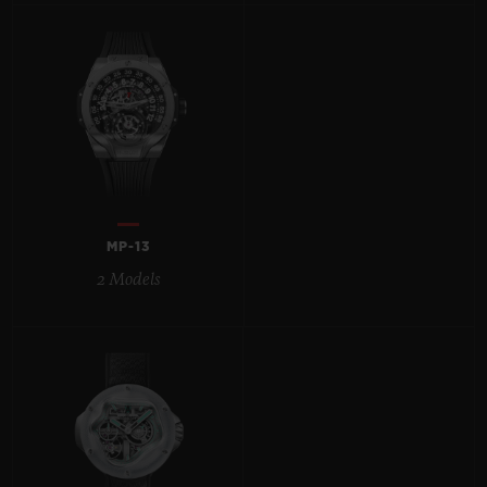
BIG BANG
BIG BANG
SPIRIT OF BIG
SUMMER MULTI-
PEACH CERAMIC
ESSENTIAL T
COLORED CERAMIC
EXKLUSIV ON
EXKLUSIVE DIENSTLEISTUNGEN
5+5-GARANTIE
HUBLOTISTA UND GARANTIEVERLÄNGERUNG
MP-13
2 Models
VORAUSSICHTLICHE LIEFERZEIT
KOSTENLOSE LIEFERUNG & RÜCKSENDUNGEN
SICHERE BEZAHLUNG
GESCHENKBEUTEL