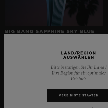
BIG BANG SAPPHIRE SKY BLUE
8. Juli 2026, Nyon, Schweiz – Hublot, unbestrittener
LAND/REGION
AUSWÄHLEN
Meister des Saphirs, setzt mit der neuen Big Bang
Sapphire Sky Blue erneut Maßstäbe in der
Bitte bestätigen Sie Ihr Land /
Uhrmacherkunst. Diese auf 100 Exemplare limitierte
Ihre Region für ein optimales
Edition vereint transparenten Saphir in faszinierendem
Erlebnis
Himmelblau mit einer hochmodernen Mechanik.
Ausgestattet mit dem innovativen Meca-10
Manufakturkaliber, zeugt die Uhr von der meisterlichen
VEREINIGTE STAATEN
Beherrschung bahnbrechender Materialien und
außergewöhnlicher Designs, für die Hublot steht, und