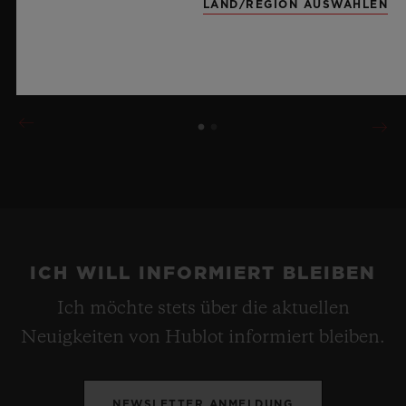
LAND/REGION AUSWÄHLEN
erinnert dabei an die Unendlichkeit eines
Sommerhimmels.
MEHR ERFAHREN
ICH WILL INFORMIERT BLEIBEN
Ich möchte stets über die aktuellen
Neuigkeiten von Hublot informiert bleiben.
NEWSLETTER ANMELDUNG