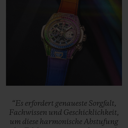
“Es
erfordert
genaueste
Sorgfalt,
Fachwissen
und
Geschicklichkeit,
um
diese
harmonische
Abstufung