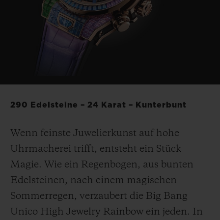
BIG BANG
BIG BANG
SPIRIT OF BIG
SUMMER MULTI-
PEACH CERAMIC
ESSENTIAL T
COLORED CERAMIC
EXKLUSIV ON
EXKLUSIVE DIENSTLEISTUNGEN
5+5-GARANTIE
290 Edelsteine – 24 Karat – Kunterbunt
HUBLOTISTA UND GARANTIEVERLÄNGERUNG
Wenn feinste Juwelierkunst auf hohe
VORAUSSICHTLICHE LIEFERZEIT
Uhrmacherei trifft, entsteht ein Stück
KOSTENLOSE LIEFERUNG & RÜCKSENDUNGEN
Magie. Wie ein Regenbogen, aus bunten
Edelsteinen, nach einem magischen
SICHERE BEZAHLUNG
Sommerregen, verzaubert die Big Bang
Unico High Jewelry Rainbow ein jeden. In
GESCHENKBEUTEL