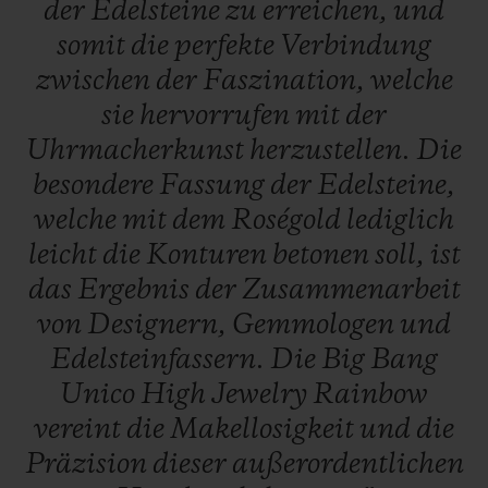
der
Edelsteine
zu
erreichen,
und
somit
die
perfekte
Verbindung
zwischen
der
Faszination,
welche
sie
hervorrufen
mit
der
Uhrmacherkunst
herzustellen.
Die
besondere
Fassung
der
Edelsteine,
welche
mit
dem
Roségold
lediglich
leicht
die
Konturen
betonen
soll,
ist
das
Ergebnis
der
Zusammenarbeit
von
Designern,
Gemmologen
und
Edelsteinfassern.
Die
Big
Bang
Unico
High
Jewelry
Rainbow
vereint
die
Makellosigkeit
und
die
Präzision
dieser
außerordentlichen