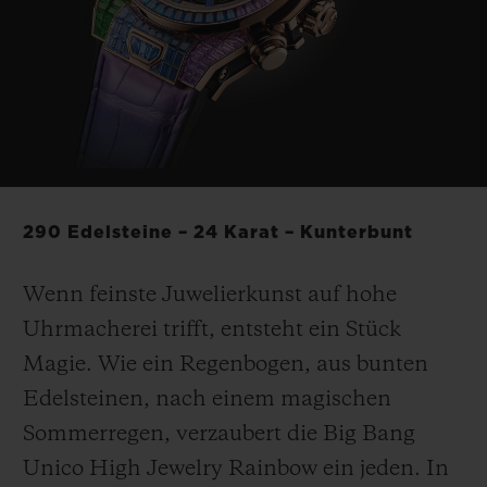
BIG BANG
BIG BANG
SPIRIT OF BIG
SUMMER MULTI-
PEACH CERAMIC
ESSENTIAL T
COLORED CERAMIC
EXKLUSIV ON
EXKLUSIVE DIENSTLEISTUNGEN
5+5-GARANTIE
290 Edelsteine – 24 Karat – Kunterbunt
HUBLOTISTA UND GARANTIEVERLÄNGERUNG
Wenn feinste Juwelierkunst auf hohe
VORAUSSICHTLICHE LIEFERZEIT
Uhrmacherei trifft, entsteht ein Stück
KOSTENLOSE LIEFERUNG & RÜCKSENDUNGEN
Magie. Wie ein Regenbogen, aus bunten
Edelsteinen, nach einem magischen
SICHERE BEZAHLUNG
Sommerregen, verzaubert die Big Bang
Unico High Jewelry Rainbow ein jeden. In
GESCHENKBEUTEL