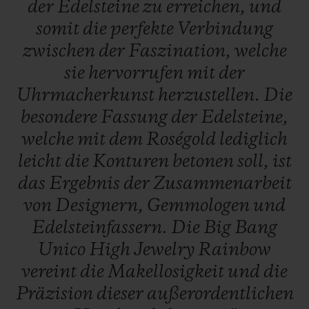
der
Edelsteine
zu
erreichen,
und
somit
die
perfekte
Verbindung
zwischen
der
Faszination,
welche
sie
hervorrufen
mit
der
Uhrmacherkunst
herzustellen.
Die
besondere
Fassung
der
Edelsteine,
welche
mit
dem
Roségold
lediglich
leicht
die
Konturen
betonen
soll,
ist
das
Ergebnis
der
Zusammenarbeit
von
Designern,
Gemmologen
und
Edelsteinfassern.
Die
Big
Bang
Unico
High
Jewelry
Rainbow
vereint
die
Makellosigkeit
und
die
Präzision
dieser
außerordentlichen