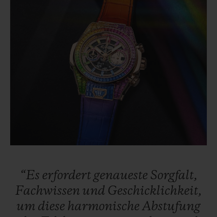
“Es
erfordert
genaueste
Sorgfalt,
Fachwissen
und
Geschicklichkeit,
um
diese
harmonische
Abstufung