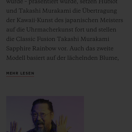
wurde – präsentiert wurde, setzen Hublot
und Takashi Murakami die Übertragung
der Kawaii-Kunst des japanischen Meisters
auf die Uhrmacherkunst fort und stellen
die Classic Fusion Takashi Murakami
Sapphire Rainbow vor.
Auch das zweite
Modell basiert auf der lächelnden Blume,
dem Markenzeichen von Murakami, doch
MEHR LESEN
statt in schlichtem Schwarz präsentiert sie
sich neu in Farbe mit transparenten
Effekten.
Die Techniker in den Werkstätten von
Hublot haben mit diesem neuen Kunstwerk