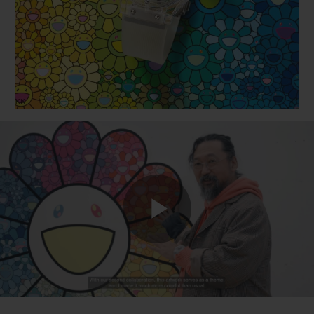
BIG BANG
BIG BANG
SPIRIT OF BIG
SUMMER MULTI-
PEACH CERAMIC
ESSENTIAL T
COLORED CERAMIC
EXKLUSIV ON
EXKLUSIVE DIENSTLEISTUNGEN
5+5-GARANTIE
HUBLOTISTA UND GARANTIEVERLÄNGERUNG
VORAUSSICHTLICHE LIEFERZEIT
KOSTENLOSE LIEFERUNG & RÜCKSENDUNGEN
Play
SICHERE BEZAHLUNG
Video
GESCHENKBEUTEL