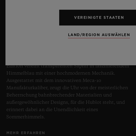
BIG BANG SAPPHIRE SKY BLUE
VEREINIGTE STAATEN
LAND/REGION AUSWÄHLEN
8. Juli 2026, Nyon, Schweiz – Hublot, unbestrittener
Meister des Saphirs, setzt mit der neuen Big Bang
Sapphire Sky Blue erneut Maßstäbe in der
Uhrmacherkunst. Diese auf 100 Exemplare limitierte
Edition vereint transparenten Saphir in faszinierendem
Himmelblau mit einer hochmodernen Mechanik.
Ausgestattet mit dem innovativen Meca-10
Manufakturkaliber, zeugt die Uhr von der meisterlichen
Beherrschung bahnbrechender Materialien und
außergewöhnlicher Designs, für die Hublot steht, und
erinnert dabei an die Unendlichkeit eines
Sommerhimmels.
MEHR ERFAHREN