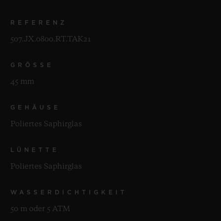
REFERENZ
507.JX.0800.RT.TAK21
GRÖSSE
45 mm
GEHÄUSE
Poliertes Saphirglas
LÜNETTE
Poliertes Saphirglas
WASSERDICHTIGKEIT
50 m oder 5 ATM