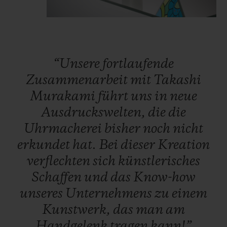
dreidimensionales Gesicht, das
buchstäblich aus dem Zifferblatt
herausragt. Um das Gesicht herum drehen
sich zwölf bunte Blütenblätter.
Dieser
“Unsere
fortlaufende
polychrome Effekt wird durch 487
Zusammenarbeit
mit
Takashi
Edelsteine erzielt, die die Farben des
Murakami
führt
uns
in
neue
Regenbogens repräsentieren: Rubine,
Ausdruckswelten,
die
die
rosafarbene Saphire, Amethyste, blaue
Uhrmacherei
bisher
noch
nicht
Saphire, Tsavorite sowie gelbe und
erkundet
hat.
Bei
dieser
Kreation
orangefarbene Saphire. Dank eines
verflechten
sich
künstlerisches
ausgeklügelten Kugellagersystems, das die
Schaffen
und
das
Know-how
Techniker von Hublot eigens entwickelt
unseres
Unternehmens
zu
einem
haben, drehen sich die Blütenblätter unter
Kunstwerk,
das
man
am
dem Uhrenglas und erwecken die lächelnde
Handgelenk
tragen
kann!”