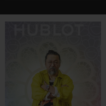
HUB1214 UNICO Automatisches Manufakturwerk
ARMBAND
GANGRESERVE
Armbänder aus transparentem, gefüttertem Kautschuk
72 Stunden
SCHLIESSE
Faltschließe aus Edelstahl