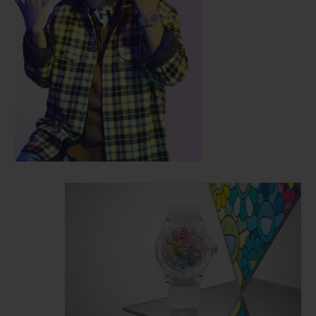
einen einzigartigen Rahmen geschaffen:
einen transparenten Hintergrund, durch
den sowohl das Werk des Künstlers als
auch die ausgeklügelten Mechanismen
bewundert werden können, die die
Uhrmacher in Nyon entwickelt haben. Das
Gehäuse mit einem Durchmesser von 45
mm, das die charakteristischen Classic
Fusion-Merkmale aufgreift, ist aus
Saphirglas gefertigt – eine technische
Pionierleistung von Hublot.
Die lächelnde Blume zaubert ein
verschmitztes Lächeln auf ein