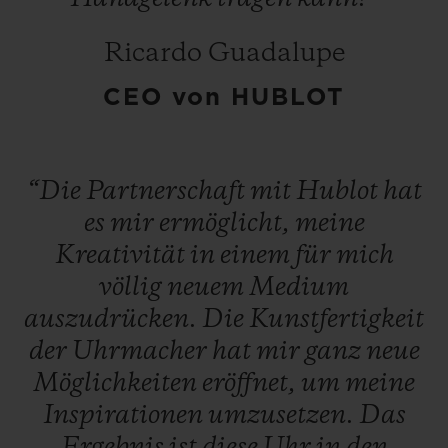
Blume von Takashi Murakami zum Leben.
Ricardo Guadalupe
Im Herzen der Uhr haben die Uhrmacher
CEO von HUBLOT
aus Nyon das Kaliber HUB1214
untergebracht, in diesem Fall ohne
Stoppfunktion. Das Werk verfügt über eine
“Die
Partnerschaft
mit
Hublot
hat
Gangreserve von 72 Stunden.
es
mir
ermöglicht,
meine
Die Classic Fusion Takashi Murakami
Kreativität
in
einem
für
mich
Sapphire Rainbow wird Kenner der
völlig
neuem
Medium
zeitgenössischen Kunst begeistern und ist
auszudrücken.
Die
Kunstfertigkeit
in einer limitierten Auflage von 100
der
Uhrmacher
hat
mir
ganz
neue
nummerierten Exemplaren erhältlich.
Möglichkeiten
eröffnet,
um
meine
Inspirationen
umzusetzen.
Das