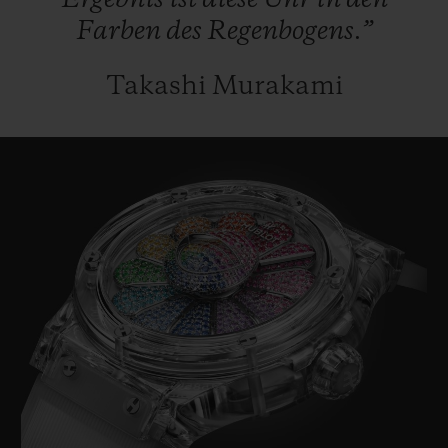
Ergebnis
ist
diese
Uhr
in
den
Farben
des
Regenbogens.”
Takashi Murakami