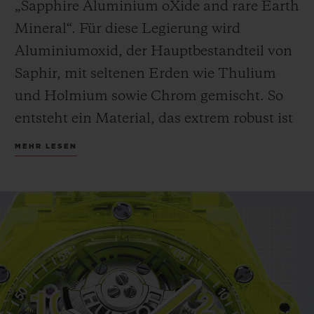
„Sapphire Aluminium oXide and rare Earth
Mineral“. Für diese Legierung wird
Aluminiumoxid, der Hauptbestandteil von
Saphir, mit seltenen Erden wie Thulium
und Holmium sowie Chrom gemischt. So
entsteht ein Material, das extrem robust ist
und eine Brillanz aufweist, die intensiver ist
MEHR LESEN
als die von Saphir.
Hublot setzt die Erforschung von SAXEM
fort, einem Material, das oft in Satelliten
und bestimmten Lasern verwendet wird.
SAXEM ermöglicht es der Manufaktur,
völlig neue transparente Farbtöne zu