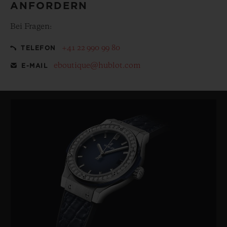
ANFORDERN
Bei Fragen:
+41 22 990 99 80
TELEFON
eboutique@hublot.com
E-MAIL