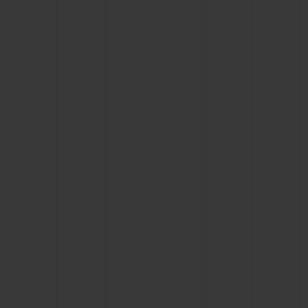
BIG BANG
BIG BANG
SPIRIT OF BIG
SUMMER MULTI-
PEACH CERAMIC
ESSENTIAL T
COLORED CERAMIC
EXKLUSIV ON
EXKLUSIVE DIENSTLEISTUNGEN
5+5-GARANTIE
HUBLOTISTA UND GARANTIEVERLÄNGERUNG
VORAUSSICHTLICHE LIEFERZEIT
KOSTENLOSE LIEFERUNG & RÜCKSENDUNGEN
SICHERE BEZAHLUNG
GESCHENKBEUTEL