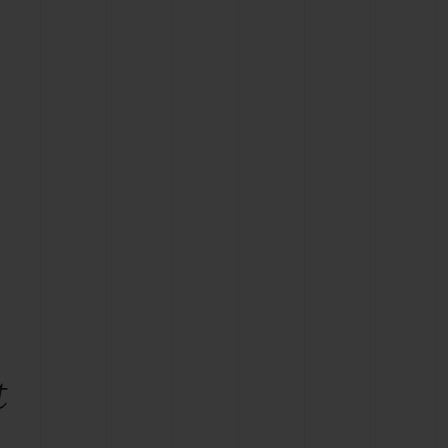
T OF BIG BANG
BIG BANG
NTIAL TAUPE
RELOADED ALL BLACK
USIV ONLINE
EFERUNG
SICHERE BEZAHLUNG
GESCHENKBEUTEL
UNGEN
EINE BOUTIQUE FINDEN
t