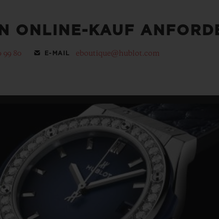
EN ONLINE-KAUF ANFORD
0 99 80
eboutique@hublot.com
E-MAIL