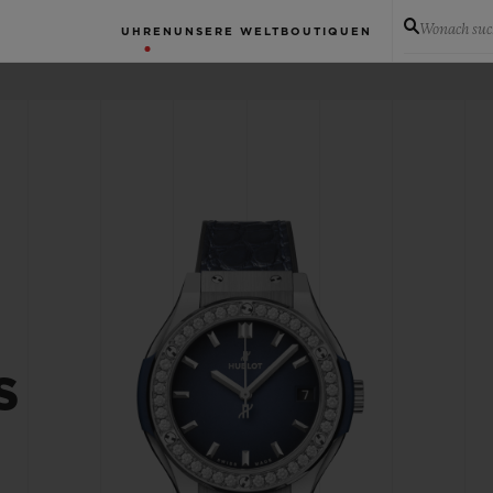
Wonach suc
UHREN
UNSERE WELT
BOUTIQUEN
S