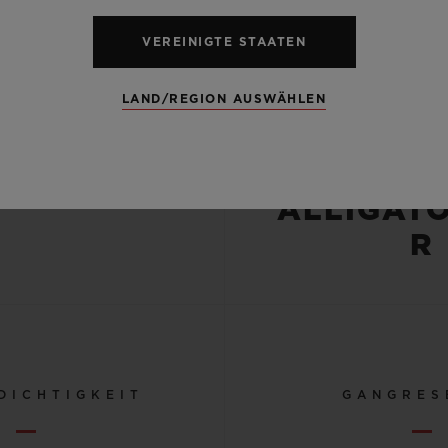
VEREINIGTE STAATEN
NIERTES
ARMBAN
OLIERTES
BLAU
LAND/REGION AUSWÄHLEN
ITAN
KAUTS
UN
ALLIGAT
R
DICHTIGKEIT
GANGRES