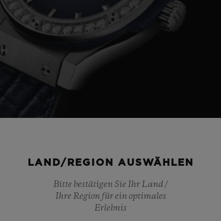
LAND/REGION AUSWÄHLEN
Bitte bestätigen Sie Ihr Land /
Ihre Region für ein optimales
Erlebnis
EHÄUSE
ARMBA