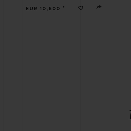
BIG BANG
•
EUR 10,600
SUMMER MULTI-COLORE
CERAMIC
EXKLUSIVE DIENSTLEISTU
5+5-GARANTIE
H
GARA