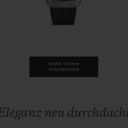
BIG BANG
SPIRI
D
PEACH CERAMIC
ESSE
EXKL
NGEN
UBLOTISTA UND
VORAUSSICHTLICHE
KOSTENLOSE LI
NTIEVERLÄNGERUNG
LIEFERZEIT
& RÜCKSEND
EINEN TERMIN
VEREINBAREN
KONTAKT
Eleganz neu durchdach