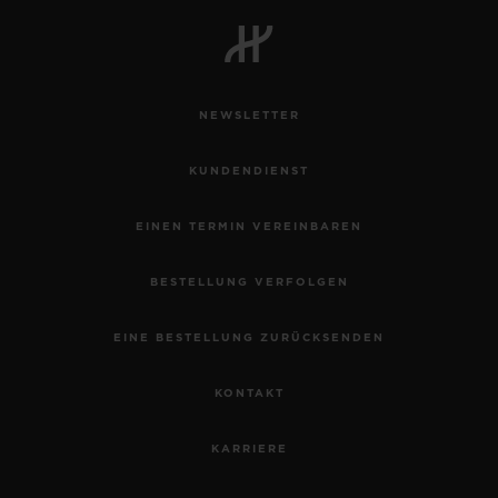
BIG BANG
BIG BANG
SPIRIT OF BIG
SUMMER MULTI-
PEACH CERAMIC
ESSENTIAL T
COLORED CERAMIC
EXKLUSIV ON
NEWSLETTER
EXKLUSIVE DIENSTLEISTUNGEN
KUNDENDIENST
5+5-GARANTIE
EINEN TERMIN VEREINBAREN
HUBLOTISTA UND GARANTIEVERLÄNGERUNG
BESTELLUNG VERFOLGEN
VORAUSSICHTLICHE LIEFERZEIT
EINE BESTELLUNG ZURÜCKSENDEN
KOSTENLOSE LIEFERUNG & RÜCKSENDUNGEN
KONTAKT
SICHERE BEZAHLUNG
KARRIERE
GESCHENKBEUTEL