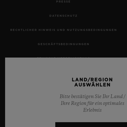
PRESSE
DATENSCHUTZ
RECHTLICHER HINWEIS UND NUTZUNGSBEDINGUNGEN
KONTAKT
GESCHÄFTSBEDINGUNGEN
ETHISCHE VERPFLICHTUNG
BARRIEREFREIHEIT
LAND/REGION
AUSWÄHLEN
MSA TRANSPARENCY
EINE BOUTIQUE FINDEN
Bitte bestätigen Sie Ihr Land /
SITEMAP
Ihre Region für ein optimales
Erlebnis
DEUTSCH