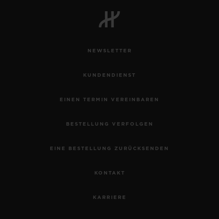
BIG BANG
BIG BANG
SPIRIT OF BIG
SUMMER MULTI-
PEACH CERAMIC
ESSENTIAL T
COLORED CERAMIC
EXKLUSIV ON
NEWSLETTER
EXKLUSIVE DIENSTLEISTUNGEN
KUNDENDIENST
5+5-GARANTIE
EINEN TERMIN VEREINBAREN
HUBLOTISTA UND GARANTIEVERLÄNGERUNG
BESTELLUNG VERFOLGEN
VORAUSSICHTLICHE LIEFERZEIT
EINE BESTELLUNG ZURÜCKSENDEN
KOSTENLOSE LIEFERUNG & RÜCKSENDUNGEN
KONTAKT
SICHERE BEZAHLUNG
KARRIERE
GESCHENKBEUTEL