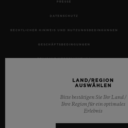
PRESSE
DATENSCHUTZ
RECHTLICHER HINWEIS UND NUTZUNGSBEDINGUNGEN
KONTAKT
GESCHÄFTSBEDINGUNGEN
ETHISCHE VERPFLICHTUNG
BARRIEREFREIHEIT
LAND/REGION
AUSWÄHLEN
MSA TRANSPARENCY
EINE BOUTIQUE FINDEN
Bitte bestätigen Sie Ihr Land /
SITEMAP
Ihre Region für ein optimales
Erlebnis
DEUTSCH