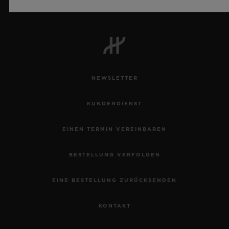
Offizieller Zeitnehmer der UEFA Champions League
NEWSLETTER
KUNDENDIENST
EINEN TERMIN VEREINBAREN
BESTELLUNG VERFOLGEN
EINE BESTELLUNG ZURÜCKSENDEN
KONTAKT