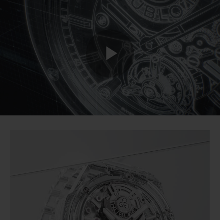
BIG BANG
BIG BANG
SPIRIT OF BIG
SUMMER MULTI-
PEACH CERAMIC
ESSENTIAL T
COLORED CERAMIC
EXKLUSIV ON
EXKLUSIVE DIENSTLEISTUNGEN
Play
5+5-GARANTIE
HUBLOTISTA UND GARANTIEVERLÄNGERUNG
Video
VORAUSSICHTLICHE LIEFERZEIT
KOSTENLOSE LIEFERUNG & RÜCKSENDUNGEN
SICHERE BEZAHLUNG
GESCHENKBEUTEL