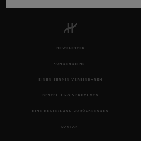
Offizieller Zeitnehmer der UEFA Champions League
NEWSLETTER
KUNDENDIENST
EINEN TERMIN VEREINBAREN
BESTELLUNG VERFOLGEN
EINE BESTELLUNG ZURÜCKSENDEN
KONTAKT