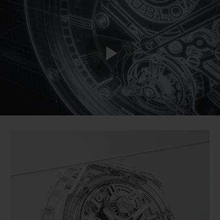
BIG BANG
BIG BANG
SPIRIT OF BIG
SUMMER MULTI-
PEACH CERAMIC
ESSENTIAL T
COLORED CERAMIC
EXKLUSIV ON
EXKLUSIVE DIENSTLEISTUNGEN
Play
5+5-GARANTIE
HUBLOTISTA UND GARANTIEVERLÄNGERUNG
Video
VORAUSSICHTLICHE LIEFERZEIT
KOSTENLOSE LIEFERUNG & RÜCKSENDUNGEN
SICHERE BEZAHLUNG
GESCHENKBEUTEL