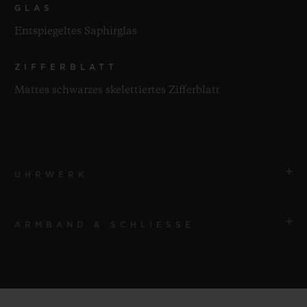
GLAS
Entspiegeltes Saphirglas
ZIFFERBLATT
Mattes schwarzes skelettiertes Zifferblatt
UHRWERK
ARMBAND & SCHLIESSE
UHRWERK
HUB1233 Skelettiertes Manufakturwerk mit Handaufzug
und Gangreserveanzeige
ARMBAND