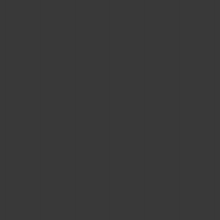
BIG BANG
BIG BANG
SPIRIT OF BIG
SUMMER MULTI-
PEACH CERAMIC
ESSENTIAL T
COLORED CERAMIC
EXKLUSIV ON
EXKLUSIVE DIENSTLEISTUNGEN
5+5-GARANTIE
HUBLOTISTA UND GARANTIEVERLÄNGERUNG
VORAUSSICHTLICHE LIEFERZEIT
KOSTENLOSE LIEFERUNG & RÜCKSENDUNGEN
SICHERE BEZAHLUNG
GESCHENKBEUTEL