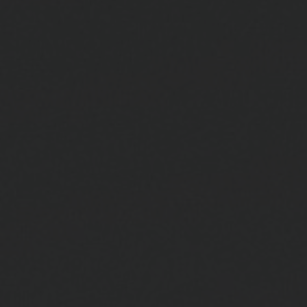
BIG BANG
BIG BANG
SPIRIT OF BIG
SUMMER MULTI-
PEACH CERAMIC
ESSENTIAL T
COLORED CERAMIC
EXKLUSIV ON
EXKLUSIVE DIENSTLEISTUNGEN
5+5-GARANTIE
HUBLOTISTA UND GARANTIEVERLÄNGERUNG
VORAUSSICHTLICHE LIEFERZEIT
KOSTENLOSE LIEFERUNG & RÜCKSENDUNGEN
SICHERE BEZAHLUNG
GESCHENKBEUTEL