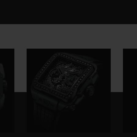
UHRWERK
HUB1280 UNICO Automatisches Manufaktur-
Chronographenwerk mit Flyback-Funktion und
ARMBAND
Säulenrad
Schwarzer Kautschuk mit Dekor
GANGRESERVE
SCHLIESSE
Ca. 72 Stunden
Faltschließe aus schwarzer Keramik und schwarzem
Titan