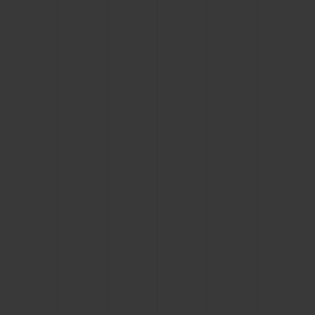
BIG BANG
BIG BANG
SPIRIT OF BIG
SUMMER MULTI-
PEACH CERAMIC
ESSENTIAL T
COLORED CERAMIC
EXKLUSIV ON
EXKLUSIVE DIENSTLEISTUNGEN
5+5-GARANTIE
HUBLOTISTA UND GARANTIEVERLÄNGERUNG
VORAUSSICHTLICHE LIEFERZEIT
KOSTENLOSE LIEFERUNG & RÜCKSENDUNGEN
SICHERE BEZAHLUNG
GESCHENKBEUTEL