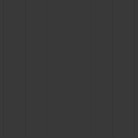
BIG BANG
BIG BANG
SPIRIT OF BIG
SUMMER MULTI-
PEACH CERAMIC
ESSENTIAL T
COLORED CERAMIC
EXKLUSIV ON
EXKLUSIVE DIENSTLEISTUNGEN
5+5-GARANTIE
HUBLOTISTA UND GARANTIEVERLÄNGERUNG
VORAUSSICHTLICHE LIEFERZEIT
KOSTENLOSE LIEFERUNG & RÜCKSENDUNGEN
SICHERE BEZAHLUNG
GESCHENKBEUTEL