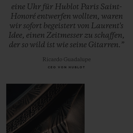
eine
Uhr
für
Hublot
Paris
Saint-
Honoré
entwerfen
wollten,
waren
wir
sofort
begeistert
von
Laurent's
Idee,
einen
Zeitmesser
zu
schaffen,
der
so
wild
ist
wie
seine
Gitarren.”
Ricardo Guadalupe
CEO VON HUBLOT