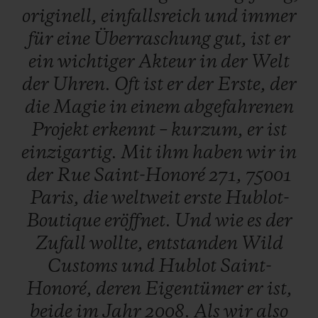
originell,
einfallsreich
und
immer
Ende Juli exklusiv in der
Hublot-Boutique
für
eine
Überraschung
gut,
ist
er
in der Rue Saint-Honoré 271, 75001 Paris
ein
wichtiger
Akteur
in
der
Welt
erhältlich.
der
Uhren.
Oft
ist
er
der
Erste,
der
die
Magie
in
einem
abgefahrenen
Projekt
erkennt
–
kurzum,
er
ist
einzigartig.
Mit
ihm
haben
wir
in
der
Rue
Saint-Honoré
271,
75001
Paris,
die
weltweit
erste
Hublot-
Boutique
eröffnet.
Und
wie
es
der
Zufall
wollte,
entstanden
Wild
Customs
und
Hublot
Saint-
Honoré,
deren
Eigentümer
er
ist,
beide
im
Jahr
2008.
Als
wir
also