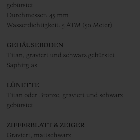
gebürstet
getragen. Die Classic Fusion Wild Customs
Durchmesser: 45 mm
ist in einer limitierten Auflage von 2x100
Wasserdichtigkeit: 5 ATM (50 Meter)
nummerierten Exemplaren erhältlich.
Begleitet wird sie von einem Plektrum aus
GEHÄUSEBODEN
geschwärzter Bronze und gealtertem Titan
Titan, graviert und schwarz gebürstet
sowie einer exklusiven Box, die von den
Saphirglas
beiden Marken inspiriert ist.
Die Classic Fusion Wild Customs ist bis
LÜNETTE
Ende Juli exklusiv in der
Hublot-Boutique
Titan oder Bronze, graviert und schwarz
in der Rue Saint-Honoré 271, 75001 Paris
gebürstet
erhältlich und ab August in anderen
Partner-Boutiquen.
ZIFFERBLATT & ZEIGER
Graviert, mattschwarz