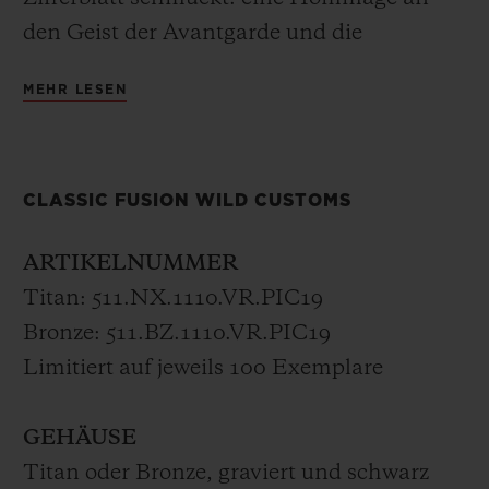
revolutionieren soll.
den Geist der Avantgarde und die
Industrialisierung im frühen 20.
MEHR LESEN
Jahrhundert, inspiriert vom berühmten
Empire State Building und seiner
prachtvollen Halle. Die blitzende Sekunde
CLASSIC FUSION WILD CUSTOMS
in Surf Green strahlt die Energie der
Rockmusik aus und feiert den Pioniergeist
ARTIKELNUMMER
der 1950er- und 1960er-Jahre – das goldene
Titan: 511.NX.1110.VR.PIC19
Zeitalter der E-Gitarre – und ihre
Bronze: 511.BZ.1110.VR.PIC19
unvergleichliche Kreativität. Die Uhr wird
Limitiert auf jeweils 100 Exemplare
von einem Mechanikwerk mit
automatischem Aufzug angetrieben und an
GEHÄUSE
einem Armband aus braunem Vintage-
Titan oder Bronze, graviert und schwarz
oder schwarzem Leder mit Kautschukfutter