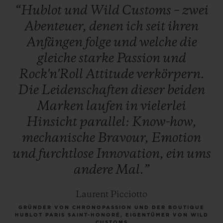
“Hublot
und
Wild
Customs
–
zwei
Abenteuer,
denen
ich
seit
ihren
Anfängen
folge
und
welche
die
gleiche
starke
Passion
und
Rock'n'Roll
Attitude
verkörpern.
Die
Leidenschaften
dieser
beiden
Marken
laufen
in
vielerlei
Hinsicht
parallel:
Know-how,
mechanische
Bravour,
Emotion
und
furchtlose
Innovation,
ein
ums
andere
Mal.”
Laurent Picciotto
GRÜNDER VON CHRONOPASSION UND DER BOUTIQUE
HUBLOT PARIS SAINT-HONORÉ, EIGENTÜMER VON WILD
CUSTOMS