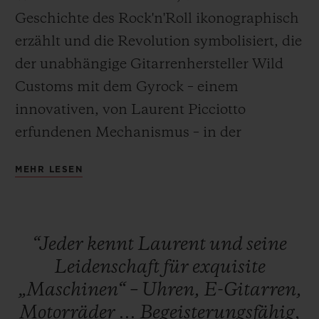
Geschichte des Rock'n'Roll ikonographisch
erzählt und die Revolution symbolisiert, die
der unabhängige Gitarrenhersteller Wild
Customs mit dem Gyrock – einem
KONTAKT
innovativen, von Laurent Picciotto
erfundenen Mechanismus – in der
Musikwelt entfesseln will. Gefertigt aus
MEHR LESEN
Titan oder Bronze in Antik-Optik, ist die
Classic Fusion Wild Customs der Inbegriff
von Coolness und Innovation. Eine
EINE BOUTIQUE FINDEN
“Jeder
kennt
Laurent
und
seine
Liebesgeschichte zwischen der
Leidenschaft
für
exquisite
Uhrmacherei und der Musik.
„Maschinen“
–
Uhren,
E-Gitarren,
Motorräder
...
Begeisterungsfähig,
Die Classic Fusion Wild Customs ist bis