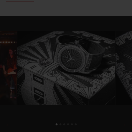
abenteuerlustiger Sammler und Liebhaber
von schönen Uhren und elektrischen
Gitarren. Sein Pioniergeist rückte ihn seit
der Konzeption der Big Bang in die Nähe
von Hublot. Und bewog ihn auch dazu, sich
in das Wild-Customs-Abenteuer zu stürzen,
bei dem er sich das Ziel gesteckt hat, die E-
Gitarren-Branche zu revolutionieren.
Gemeinsam schufen Hublot und Laurent
Picciotto jetzt die Classic Fusion Wild
Customs: eine Uhr mit unverwechselbarem
Design, das unübersehbar von der
ungezügelten Kreativität der beiden Partner