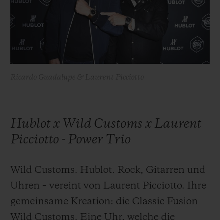
BIG BANG
BIG BANG
SPIRIT OF BIG
SUMMER MULTI-
PEACH CERAMIC
ESSENTIAL T
COLORED CERAMIC
EXKLUSIV ON
EXKLUSIVE DIENSTLEISTUNGEN
Ricardo Guadalupe & Laurent Picciotto
5+5-GARANTIE
HUBLOTISTA UND GARANTIEVERLÄNGERUNG
Hublot x Wild Customs x Laurent
VORAUSSICHTLICHE LIEFERZEIT
Picciotto - Power Trio
KOSTENLOSE LIEFERUNG & RÜCKSENDUNGEN
Wild Customs. Hublot. Rock, Gitarren und
Uhren – vereint von Laurent Picciotto. Ihre
SICHERE BEZAHLUNG
gemeinsame Kreation: die Classic Fusion
GESCHENKBEUTEL
Wild Customs. Eine Uhr, welche die