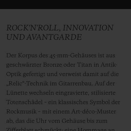
geprägt ist. Ein wilder Rock'n'Roll-Spirit,
der beide inspiriert, immer wieder
Innovationen zu entwickeln, mit völlig
ROCK'N'ROLL, INNOVATION
neuen Materialien und revolutionären
UND AVANTGARDE
Mechanismen. Die Schweizer Uhrenmarke
hat mehrere Patente für ihre Produkte
Der Korpus des 45-mm-Gehäuses ist aus
erhalten: für das kratzfeste Magic Gold,
geschwärzter Bronze oder Titan in Antik-
farbige Keramik und Saphirgläser sowie für
Optik gefertigt und verweist damit auf die
ihre Unico-, Meca-10- und Tourbillon-
„Relic“-Technik im Gitarrenbau. Auf der
Manufakturwerke. Wild Customs wiederum
Lünette wechseln eingravierte, stilisierte
wird im Juli in Nashville den Gyrock
Totenschädel – ein klassisches Symbol der
vorstellen – einen patentierten
Rockmusik – mit einem Art-déco-Muster
Mechanismus, der die Verwendung von
ab, das die Uhr vom Gehäuse bis zum
Tonabnehmern bei E-Gitarren
Zifferblatt schmückt: eine Hommage an