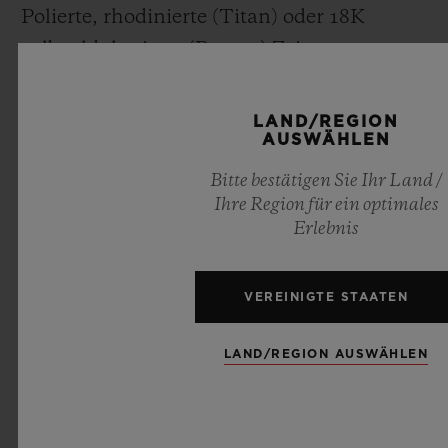
Polierte, rhodinierte (Titan) oder 18K
gelbgoldplattierte (Bronze) Zeiger
UHRWERK
LAND/REGION
AUSWÄHLEN
HUB1100: Hublot
Automatikwerk
Bitte bestätigen Sie Ihr Land /
Ihre Region für ein optimales
Gangreserve: 42 Stunden
Erlebnis
ARMBAND UND SCHLIESSE
VEREINIGTE STAATEN
Braunes oder schwarzes Armband aus
Kalbsleder im Vintagestil mit braunen oder
LAND/REGION AUSWÄHLEN
schwarzen Nähten und schwarzem
Kautschuk
Faltschließe aus schwarz gebürstetem